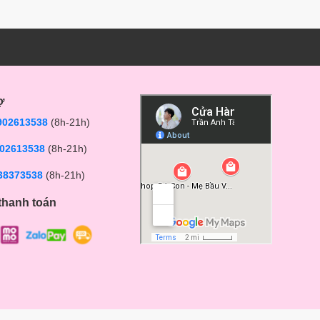
ợ
902613538
(8h-21h)
02613538
(8h-21h)
38373538
(8h-21h)
thanh toán