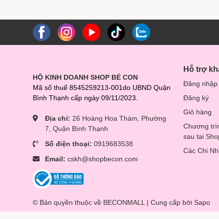
– Thiết kế gọn nhẹ, dễ dàng mang theo để sử dụng khi mẹ đ
Hỗ trợ k
HỘ KINH DOANH SHOP BÉ CON
Đăng nhập
Mã số thuế 8545259213-001do UBND Quận
Bình Thạnh cấp ngày 09/11/2023.
Đăng ký
Giỏ hàng
Địa chỉ:
26 Hoàng Hoa Thám, Phường
Chương trì
7, Quận Bình Thạnh
sau tại Sh
Số điện thoại:
0919683538
Các Chi N
Email:
cskh@shopbecon.com
© Bản quyền thuộc về BECONMALL | Cung cấp bởi
Sapo
So sánh