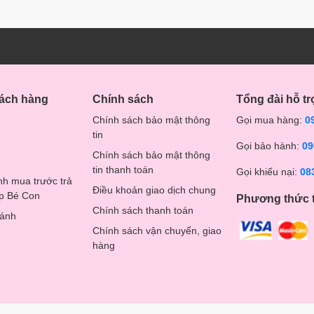
i ra ngoài, đi làm, đi công tác.
hách hàng
Chính sách
Tổng đài hỗ tr
Chính sách bảo mật thông
Gọi mua hàng:
0
tin
Gọi bảo hành:
09
Chính sách bảo mật thông
tin thanh toán
Gọi khiếu nại:
08
nh mua trước trả
Điều khoản giao dịch chung
op Bé Con
Phương thức 
Chính sách thanh toán
hánh
Chính sách vận chuyển, giao
hàng