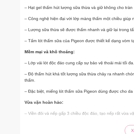
– Hạt gel thấm hút lượng sữa thừa và giữ không cho tràn 
– Công nghệ hiện đại với lớp màng thấm một chiều giúp 
– Lượng sữa thừa sẽ được thấm nhanh và giữ lại trong tấ
– Tấm lót thấm sữa của Pigeon được thiết kế dạng vòm tạ
Mềm mại và khô thoáng:
– Lớp vải lót độc đáo cung cấp sự bảo vệ thoải mái tối đa
– Độ thấm hút khá tốt lượng sữa thừa chảy ra nhanh chóng
thấm.
– Đặc biệt, miếng lót thấm sữa Pigeon dùng được cho da
Vừa vặn hoàn hảo:
– Viền đôi và nếp gấp 3 chiều độc đáo, tạo nếp rất vừa v
– Tấm lót thấm sữa của Pigeon được thiết kế dạng vòm tạ
X