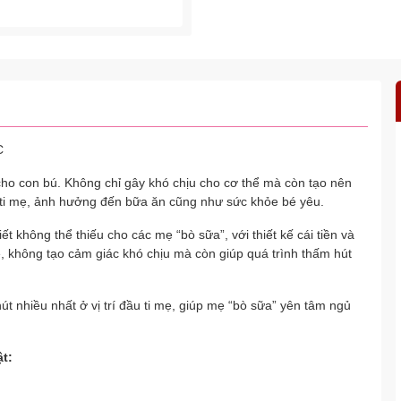
C
 cho con bú. Không chỉ gây khó chịu cho cơ thể mà còn tạo nên
o ti mẹ, ảnh hưởng đến bữa ăn cũng như sức khỏe bé yêu.
t không thể thiếu cho các mẹ “bò sữa”, với thiết kế cái tiền và
, không tạo cảm giác khó chịu mà còn giúp quá trình thấm hút
t nhiều nhất ở vị trí đầu ti mẹ, giúp mẹ “bò sữa” yên tâm ngủ
t: