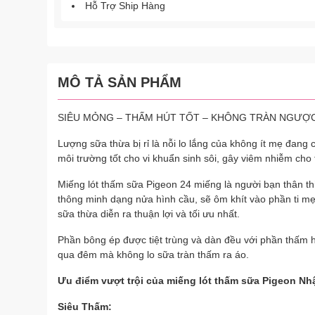
Hỗ Trợ Ship Hàng
MÔ TẢ SẢN PHẨM
SIÊU MỎNG – THẤM HÚT TỐT – KHÔNG TRÀN NGƯỢ
Lượng sữa thừa bị rỉ là nỗi lo lắng của không ít mẹ đang
môi trường tốt cho vi khuẩn sinh sôi, gây viêm nhiễm ch
Miếng lót thấm sữa Pigeon 24 miếng là người bạn thân thiế
thông minh dạng nửa hình cầu, sẽ ôm khít vào phần ti mẹ
sữa thừa diễn ra thuận lợi và tối ưu nhất.
Phần bông ép được tiệt trùng và dàn đều với phần thấm hú
qua đêm mà không lo sữa tràn thấm ra áo.
Ưu điểm vượt trội của miếng lót thấm sữa Pigeon Nhậ
Siêu Thấm: