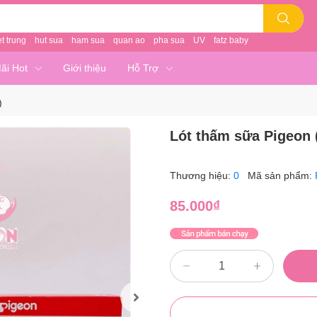
et trung
hut sua
ham sua
quan ao
pha sua
UV
fatz baby
ãi Hot
Giới thiệu
Hỗ Trợ
)
Lót thấm sữa Pigeon (
Thương hiệu:
0
Mã sản phẩm:
85.000₫