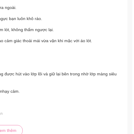
ra ngoài.
ngực bạn luôn khô ráo.
m lót, không thấm ngược lại.
o cảm giác thoải mái vừa vặn khi mặc với áo lót.
.
 được hút vào lớp lõi và giữ lại bên trong nhờ lớp màng siêu
 nhạy cảm.
ặn
o cảm giác thoải mái vừa vặn khi mặc với áo lót.
em thêm