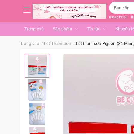
moaz bebe
ti
Trang chủ
Sản phẩm
Tin tức
Khuyến M
Trang chủ
/
Lót Thấm Sữa
/
Lót thấm sữa Pigeon (24 Miến