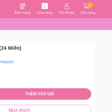
0
Đơn hàng
Cửa hàng
Tài khoản
Giỏ hàng
24 Miến)
PVN2337
THÊM VÀO GIỎ
MUA NGAY