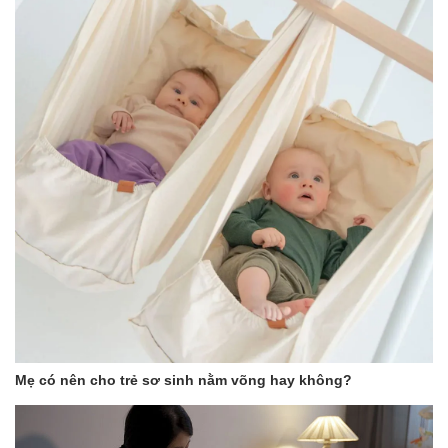
THÔNG TIN CHI TIẾT
Siêu Thấm:
+ Hạt gel thấm hút lượng sữa thừa và giữ không cho tràn ra ngoài
+ Công nghệ hiện đại với lớp màng thấm một chiều giúp ngực bạn luôn
khô ráo.
+ Lượng sữa thừa sẽ được thấm nhanh và giữ lại trong tấm lót, không
thấm ngược lại.
+ Tấm lót thấm sữa của Pigeon được thiết kế dạng vòm tạo cảm giác
thoải mái vừa vặn khi mặc với áo lót.
Mềm mại và khô thoáng:
+ Lớp vải lót độc đáo cung cấp sự bảo vệ thoải mái tối đa
Mẹ có nên cho trẻ sơ sinh nằm võng hay không?
+ Độ thấm hút khá tốt lượng sữa thừa chảy ra nhanh chóng được hút
vào lớp lõi và giữ lại bên trong nhờ lớp màng siêu thấm.