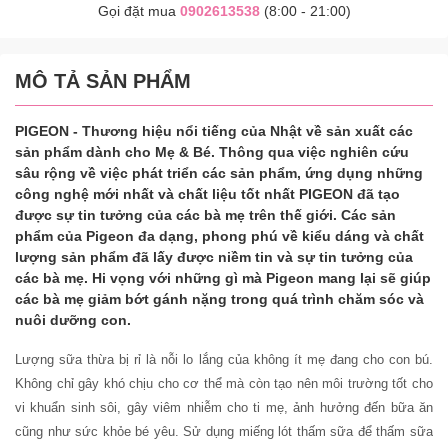
Gọi đặt mua
0902613538
(8:00 - 21:00)
MÔ TẢ SẢN PHẨM
PIGEON - Thương hiệu nổi tiếng của Nhật về sản xuất các
sản phẩm dành cho Mẹ & Bé. Thông qua việc nghiên cứu
sâu rộng về việc phát triển các sản phẩm, ứng dụng những
công nghệ mới nhất và chất liệu tốt nhất PIGEON đã tạo
được sự tin tưởng của các bà mẹ trên thế giới. Các sản
phẩm của Pigeon đa dạng, phong phú về kiểu dáng và chất
lượng sản phẩm đã lấy được niềm tin và sự tin tưởng của
các bà mẹ. Hi vọng với những gì mà Pigeon mang lại sẽ giúp
các bà mẹ giảm bớt gánh nặng trong quá trình chăm sóc và
nuôi dưỡng con.
Lượng sữa thừa bị rỉ là nỗi lo lắng của không ít mẹ đang cho con bú.
Không chỉ gây khó chịu cho cơ thể mà còn tạo nên môi trường tốt cho
vi khuẩn sinh sôi, gây viêm nhiễm cho ti mẹ, ảnh hưởng đến bữa ăn
cũng như sức khỏe bé yêu. Sử dụng miếng lót thấm sữa để thấm sữa