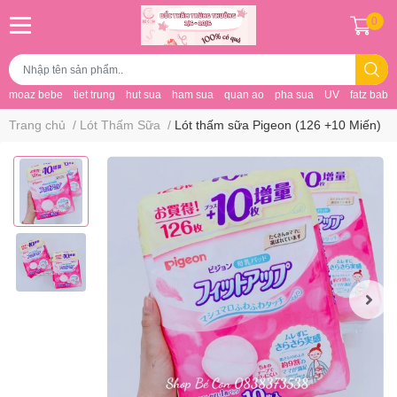
0
moaz bebe
tiet trung
hut sua
ham sua
quan ao
pha sua
UV
fatz baby
Trang chủ
/
Lót Thấm Sữa
/
Lót thấm sữa Pigeon (126 +10 Miến)