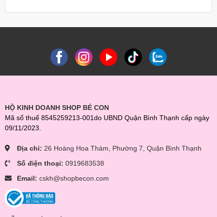
** Tham quan Fanpage của Shop tại đây:
https://www.facebook.com/beconmall
https://www.facebook.com/dososinh.shopbecon/
Nhắn tin cho shop để được báo giá tốt và theo dõi các chương
trình khuyến mãi siêu hot nhé!
HỘ KINH DOANH SHOP BÉ CON
Mã số thuế 8545259213-001do UBND Quận Bình Thạnh cấp ngày
09/11/2023.
Địa chỉ:
26 Hoàng Hoa Thám, Phường 7, Quận Bình Thạnh
Số điện thoại:
0919683538
Email:
cskh@shopbecon.com