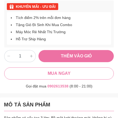
KHUYẾN MÃI - ƯU ĐÃI
Tích điểm 2% trên mỗi đơn hàng
Tặng Giỏ Đi Sinh Khi Mua Combo
Máy Móc Rẻ Nhất Thị Trường
Hỗ Trợ Ship Hàng
THÊM VÀO GIỎ
MUA NGAY
Gọi đặt mua
0902613538
(8:00 - 21:00)
MÔ TẢ SẢN PHẨM
Sản phẩm có cấu tạo 3 lớp: Bề mặt lưới thoáng mát, không bị xù