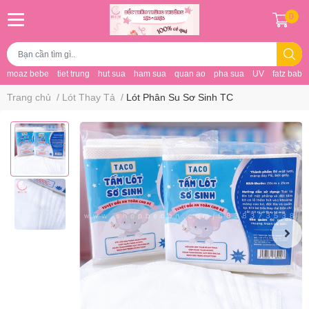
0
moaz bebe
tiet trung
hut sua
ham sua
quan ao
pha sua
UV
fatz baby
Trang chủ
/
Lót Thay Tả
/
Lót Phân Su Sơ Sinh TC