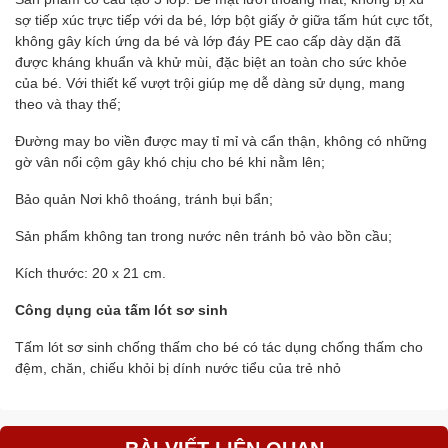
sợ tiếp xúc trực tiếp với da bé, lớp bột giấy ở giữa tấm hút cực tốt,
không gây kích ứng da bé và lớp đáy PE cao cấp dày dặn đã
được kháng khuẩn và khử mùi, đặc biệt an toàn cho sức khỏe
của bé. Với thiết kế vượt trội giúp mẹ dễ dàng sử dụng, mang
theo và thay thế;
Đường may bo viền được may tỉ mỉ và cẩn thận, không có những
gờ vân nổi cộm gây khó chịu cho bé khi nằm lên;
Bảo quản Nơi khô thoáng, tránh bụi bẩn;
Sản phẩm không tan trong nước nên tránh bỏ vào bồn cầu;
Kích thước: 20 x 21 cm.
Công dụng của tấm lót sơ sinh
Tấm lót sơ sinh chống thấm cho bé có tác dụng chống thấm cho
đệm, chăn, chiếu khỏi bị dính nước tiểu của trẻ nhỏ