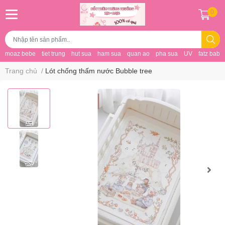
0
moaz bebe
tiet trung
hut sua
ham sua
quan ao
pha sua
UV
fatz baby
Trang chủ
/
Lót chống thấm nước Bubble tree