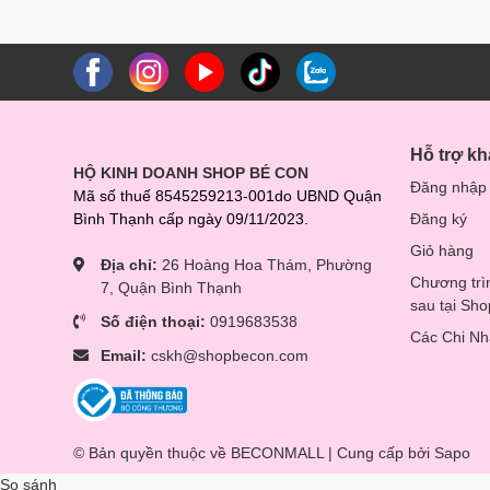
Hỗ trợ k
HỘ KINH DOANH SHOP BÉ CON
Đăng nhập
Mã số thuế 8545259213-001do UBND Quận
Bình Thạnh cấp ngày 09/11/2023.
Đăng ký
Giỏ hàng
Địa chỉ:
26 Hoàng Hoa Thám, Phường
Chương trì
7, Quận Bình Thạnh
sau tại Sh
Số điện thoại:
0919683538
Các Chi N
Email:
cskh@shopbecon.com
© Bản quyền thuộc về BECONMALL | Cung cấp bởi
Sapo
So sánh