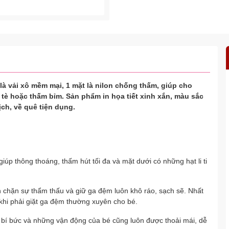
ặt là vải xô mềm mại, 1 mặt là nilon chống thấm, giúp cho
è hoặc thấm bỉm. Sản phẩm in họa tiết xinh xắn, màu sắc
ch, về quê tiện dụng.
 giúp thông thoáng, thấm hút tối đa và mặt dưới có những hạt li ti
n chặn sự thẩm thấu và giữ ga đệm luôn khô ráo, sạch sẽ. Nhất
 khi phải giặt ga đệm thường xuyên cho bé.
ị bí bức và những vận động của bé cũng luôn được thoải mái, dễ