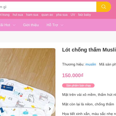
et trung
hut sua
ham sua
quan ao
pha sua
UV
fatz baby
ãi Hot
Giới thiệu
Hỗ Trợ
Lót chống thấm Musli
Thương hiệu:
muslin
Mã sản p
150.000₫
Mặt trên vải xô mềm, thấm hút 
Mặt còn lại là nilon, chống thấm
Họa tiết xinh xắn, màu sắc nhẹ n