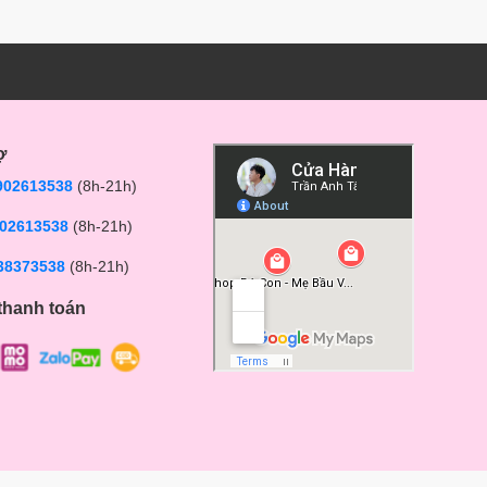
ợ
902613538
(8h-21h)
02613538
(8h-21h)
38373538
(8h-21h)
thanh toán