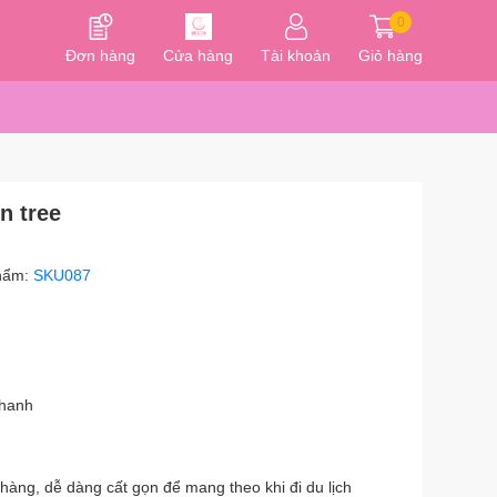
0
Đơn hàng
Cửa hàng
Tài khoản
Giỏ hàng
n tree
hẩm:
SKU087
nhanh
hàng, dễ dàng cất gọn để mang theo khi đi du lịch