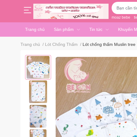
moaz bebe
ti
Trang chủ
Sản phẩm
Tin tức
Khuyến M
Trang chủ
/
Lót Chống Thấm
/
Lót chống thấm Muslin tree