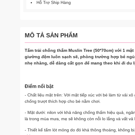
Hỗ Trợ Ship Hàng
MÔ TẢ SẢN PHẨM
​​​​​​Tấm trải chống thấm Muslin Tree (50*70cm) với 1 m
giường đệm luôn sạch sẽ, phòng trường hợp bé ngủ t
nhẹ nhàng, dễ dàng cất gọn để mang theo khi đi du lị
Điểm nổi bật
- Chất liệu mặt trên: Với mặt tiếp xúc với bé làm từ vải xô
chống trượt thích hợp cho bé nằm chơi.
- Mặt dưới: nilon với khả năng chống thấm hiệu quả, ngă
là trong mùa mưa, mẹ sẽ không còn nỗi lo lắng và vất vả
- Thiết kế tấm lót mỏng do đó khá thông thoáng, không b