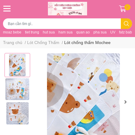
0
moaz bebe
tiet trung
hut sua
ham sua
quan ao
pha sua
UV
fatz baby
Trang chủ
/
Lót Chống Thấm
/
Lót chống thấm Mochee