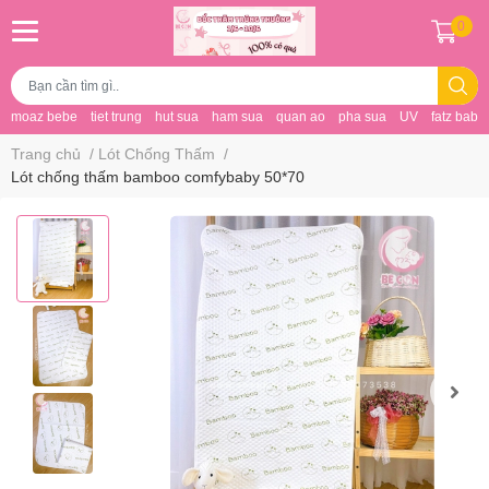
0
moaz bebe
tiet trung
hut sua
ham sua
quan ao
pha sua
UV
fatz baby
Trang chủ
/
Lót Chống Thấm
/
Lót chống thấm bamboo comfybaby 50*70