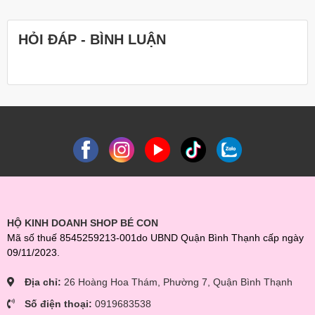
Thấm hút nước cực tốt, có thể thay thế cho tã (sơ sinh đến 5 tuổi
đều phù hợp) Sử dụng tiện lợi bất cứ nơi đâu: giường, nệm, ga,
nôi, cũi, ghế, sàn nhà, xe hơi, ngoài trời, du lịch….
HỎI ĐÁP - BÌNH LUẬN
*** Tất cả sản phẩm của Shop Bé Con đều là hàng chính
hãng 100%, đảm bảo chất lượng. Có đầy đủ giấy Bảo hành
chính hãng ***
** Tham quan Fanpage của Shop tại đây:
https://www.facebook.com/beconmall
https://www.facebook.com/dososinh.shopbecon/
Nhắn tin cho shop để được báo giá tốt và theo dõi các chương
trình khuyến mãi siêu hot nhé!
HỘ KINH DOANH SHOP BÉ CON
Mã số thuế 8545259213-001do UBND Quận Bình Thạnh cấp ngày
09/11/2023.
Địa chỉ:
26 Hoàng Hoa Thám, Phường 7, Quận Bình Thạnh
Số điện thoại:
0919683538