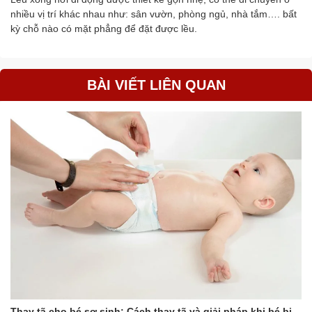
nhiều vị trí khác nhau như: sân vườn, phòng ngủ, nhà tắm…. bất
kỳ chỗ nào có mặt phẳng để đặt được lều.
BÀI VIẾT LIÊN QUAN
Thay tã cho bé sơ sinh: Cách thay tã và giải pháp khi bé bị