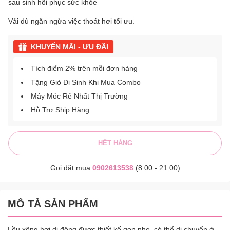
sau sinh hồi phục sức khỏe
Vải dù ngăn ngừa việc thoát hơi tối ưu.
KHUYẾN MÃI - ƯU ĐÃI
Tích điểm 2% trên mỗi đơn hàng
Tặng Giỏ Đi Sinh Khi Mua Combo
Máy Móc Rẻ Nhất Thị Trường
Hỗ Trợ Ship Hàng
HẾT HÀNG
Gọi đặt mua
0902613538
(8:00 - 21:00)
MÔ TẢ SẢN PHẨM
Lều xông hơi di động được thiết kế gọn nhẹ, có thể di chuyển ở