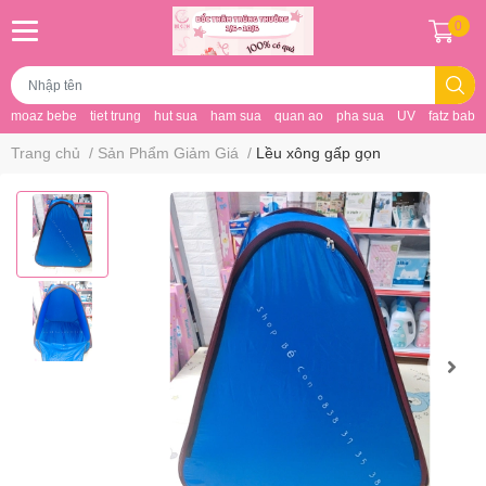
0
moaz bebe
tiet trung
hut sua
ham sua
quan ao
pha sua
UV
fatz baby
Trang chủ
/
Sản Phẩm Giảm Giá
/
Lều xông gấp gọn