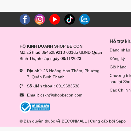
Hỗ trợ k
HỘ KINH DOANH SHOP BÉ CON
Đăng nhập
Mã số thuế 8545259213-001do UBND Quận
Bình Thạnh cấp ngày 09/11/2023.
Đăng ký
Giỏ hàng
Địa chỉ:
26 Hoàng Hoa Thám, Phường
Chương trì
7, Quận Bình Thạnh
sau tại Sh
Số điện thoại:
0919683538
Các Chi N
Email:
cskh@shopbecon.com
© Bản quyền thuộc về BECONMALL | Cung cấp bởi
Sapo
So sánh