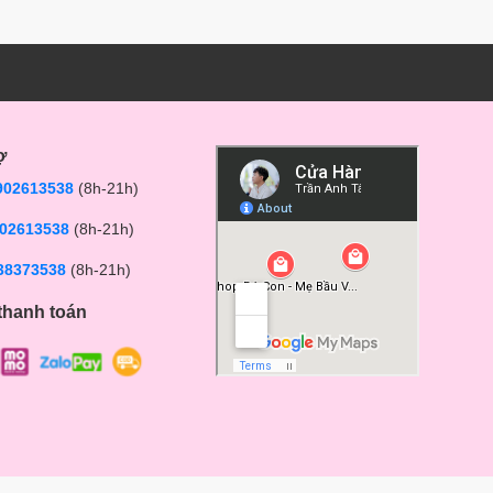
ợ
902613538
(8h-21h)
02613538
(8h-21h)
38373538
(8h-21h)
thanh toán