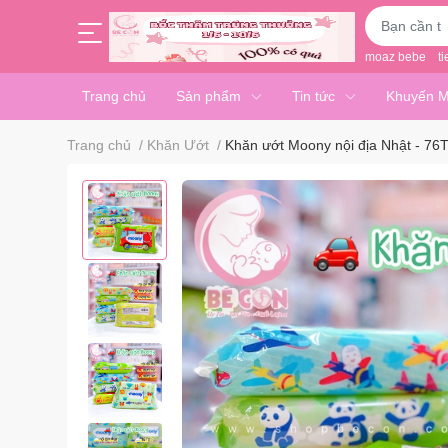
moaz bebe
ti
Trang chủ
Sản phẩm
Tin tức
Khuyến M
Trang chủ
/
Khăn Ướt
/
Khăn ướt Moony nội địa Nhật - 76