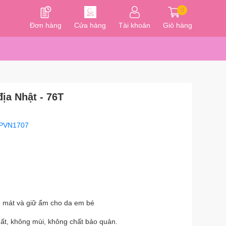
0
Đơn hàng
Cửa hàng
Tài khoản
Giỏ hàng
ịa Nhật - 76T
PVN1707
m mát và giữ ẩm cho da em bé
t, không mùi, không chất bảo quản.