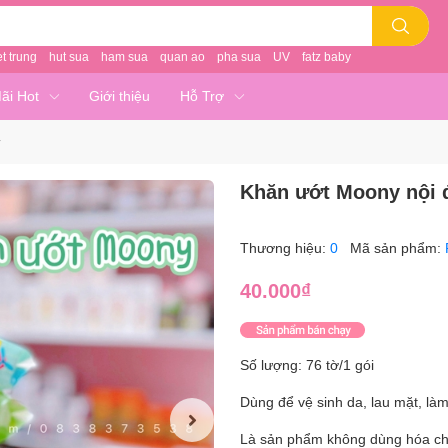
et trung
hut sua
ham sua
quan ao
pha sua
UV
fatz baby
ãi Hot
Giới thiệu
Hỗ Trợ
T
Khăn ướt Moony nội đ
Thương hiệu:
0
Mã sản phẩm:
40.000₫
Số lượng: 76 tờ/1 gói
Dùng để vệ sinh da, lau mặt, là
Là sản phẩm không dùng hóa chấ