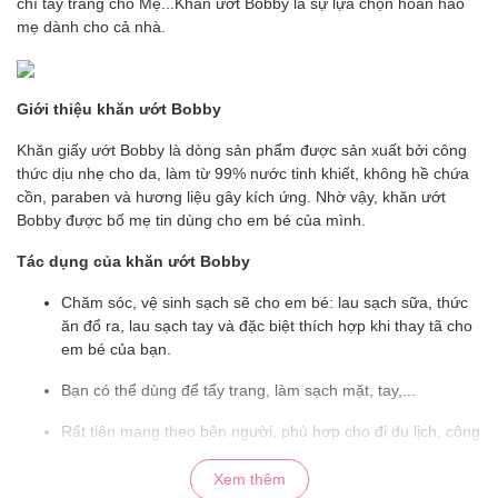
chí tẩy trang cho Mẹ...Khăn ướt Bobby là sự lựa chọn hoàn hảo
mẹ dành cho cả nhà.
Giới thiệu khăn ướt Bobby
Khăn giấy ướt Bobby là dòng sản phẩm được sản xuất bởi công
thức dịu nhẹ cho da, làm từ 99% nước tinh khiết, không hề chứa
cồn, paraben và hương liệu gây kích ứng. Nhờ vậy, khăn ướt
Bobby được bố mẹ tin dùng cho em bé của mình.
Tác dụng của khăn ướt Bobby
Chăm sóc, vệ sinh sạch sẽ cho em bé: lau sạch sữa, thức
ăn đổ ra, lau sạch tay và đặc biệt thích hợp khi thay tã cho
em bé của bạn.
Bạn có thể dùng để tẩy trang, làm sạch mặt, tay,...
Rất tiện mang theo bên người, phù hợp cho đi du lịch, công
tác hay hoạt động thể thao, văn phòng,...
Xem thêm
Đồng thời, khăn ướt Bobby cũng giúp giữ ẩm cho da,