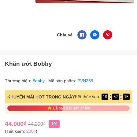
Chia sẻ
Khăn ướt Bobby
Thương hiệu:
Bobby
Mã sản phẩm:
PVN269
:
:
Kết thúc sau
KHUYẾN MÃI HOT TRONG NGÀY
18
52
14
Đã bán
230
sản phẩm
44.000₫
44.200₫
1%
(Tiết kiệm:
200₫
)