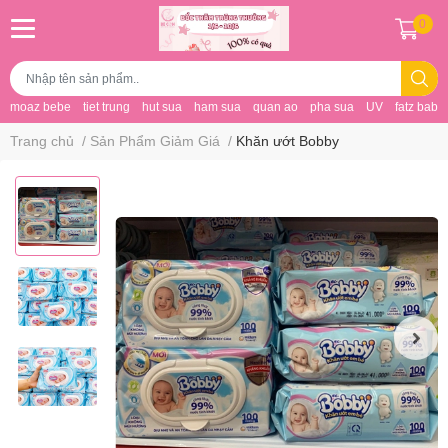
0
moaz bebe
tiet trung
hut sua
ham sua
quan ao
pha sua
UV
fatz baby
Trang chủ
/
Sản Phẩm Giảm Giá
/
Khăn ướt Bobby