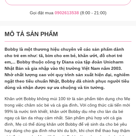
Gọi đặt mua
0902613538
(8:00 - 21:00)
MÔ TẢ SẢN PHẨM
Bobby là một thương hiệu chuyên về các sản phẩm dành
cho trẻ em như: tã, bỉm cho em bé, khăn ướt, đồ chơi trẻ
em,... Bobby thuộc công ty Diana của tập đoàn Unicharm
Nhật Bản và gia nhập vào thị trường Việt Nam năm 2003.
Nhờ chất lượng cao với quy trình sản xuất hiện đại, nghiêm
ngặt theo tiêu chuẩn Nhật, Bobby đã chinh phục người tiêu
dùng và nhận được sự ưa chuộng và tin tưởng.
Khăn ướt Bobby không mùi 100 tờ là sản phẩm tiện dụng cho Mẹ
trong việc chăm sóc bé và cả gia đình
.
Với công thức cải tiến mới
99% là nước tinh khiết, khăn ướt Bobby dịu nhẹ cho làn da bé
ngay cả làn da nhạy cảm nhất. Sản phẩm phù hợp với cả gia
đình, Mẹ có thể dùng khăn ướt Bobby để vệ sinh da cho bé yêu
hay dùng cho gia đình như khi du lịch, khi chơi thể thao hay thậm