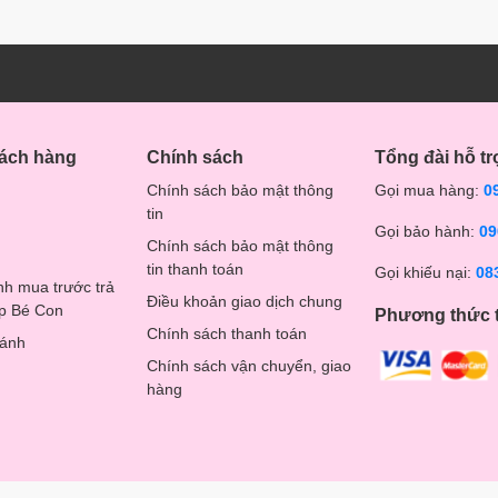
hách hàng
Chính sách
Tổng đài hỗ tr
Chính sách bảo mật thông
Gọi mua hàng:
0
tin
Gọi bảo hành:
09
Chính sách bảo mật thông
tin thanh toán
Gọi khiếu nại:
08
nh mua trước trả
Điều khoản giao dịch chung
op Bé Con
Phương thức 
Chính sách thanh toán
hánh
Chính sách vận chuyển, giao
hàng
ưới, chất liệu mềm mại, tạo cảm giác dễ chịu cho da mỏng manh,