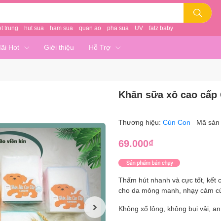
et trung
hut sua
ham sua
quan ao
pha sua
UV
fatz baby
ãi Hot
Giới thiệu
Hỗ Trợ
Khăn sữa xô cao cấp
Thương hiệu:
Cún Con
Mã sản
69.000₫
Thấm hút nhanh và cực tốt, kết c
cho da mỏng manh, nhạy cảm c
Không xổ lông, không bụi vải, a