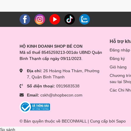
Hỗ trợ k
HỘ KINH DOANH SHOP BÉ CON
Đăng nhập
Mã số thuế 8545259213-001do UBND Quận
Bình Thạnh cấp ngày 09/11/2023.
Đăng ký
Giỏ hàng
Địa chỉ:
26 Hoàng Hoa Thám, Phường
Chương trì
7, Quận Bình Thạnh
sau tại Sh
Số điện thoại:
0919683538
Các Chi N
Email:
cskh@shopbecon.com
© Bản quyền thuộc về BECONMALL | Cung cấp bởi
Sapo
Đ𝐚̣̆𝐜 đ𝐢𝐞̂̉𝐦: thấm hút nhanh và cực tốt, kết cấu dạng l
So sánh