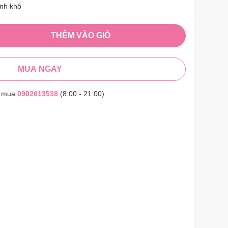
anh khô
THÊM VÀO GIỎ
MUA NGAY
t mua
0902613538
(8:00 - 21:00)