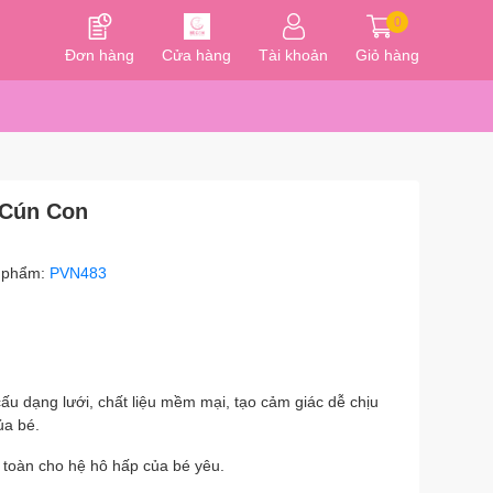
0
Đơn hàng
Cửa hàng
Tài khoản
Giỏ hàng
 Cún Con
 phẩm:
PVN483
ấu dạng lưới, chất liệu mềm mại, tạo cảm giác dễ chịu
ủa bé.
n toàn cho hệ hô hấp của bé yêu.