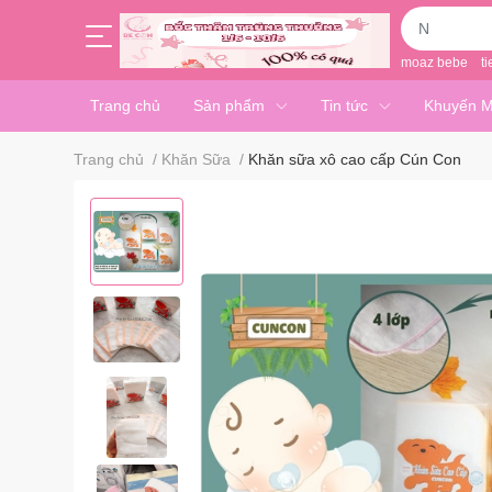
moaz bebe
ti
Trang chủ
Sản phẩm
Tin tức
Khuyến M
Trang chủ
/
Khăn Sữa
/
Khăn sữa xô cao cấp Cún Con