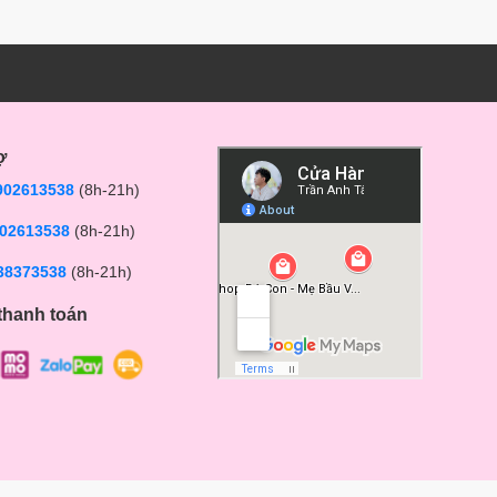
ợ
902613538
(8h-21h)
02613538
(8h-21h)
38373538
(8h-21h)
thanh toán