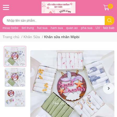
0
moaz bebe
tiet trung
hut sua
ham sua
quan ao
pha sua
UV
fatz baby
Trang chủ
/
Khăn Sữa
/
Khăn sữa nhăn Mipbi