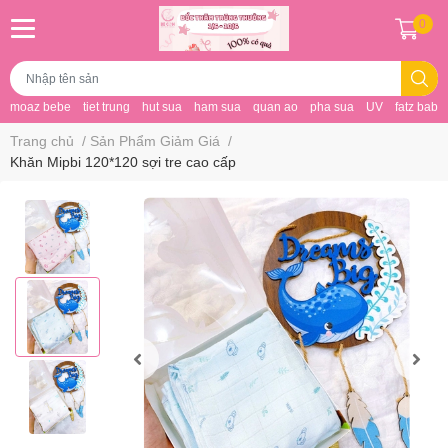
0
moaz bebe
tiet trung
hut sua
ham sua
quan ao
pha sua
UV
fatz baby
Trang chủ
/
Sản Phẩm Giảm Giá
/
Khăn Mipbi 120*120 sợi tre cao cấp