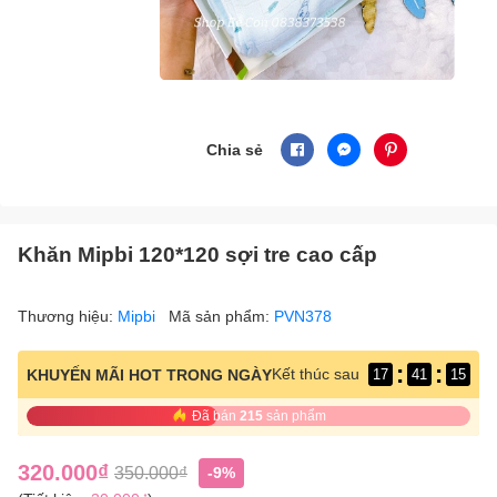
Chia sẻ
Khăn Mipbi 120*120 sợi tre cao cấp
Thương hiệu:
Mipbi
Mã sản phẩm:
PVN378
:
:
Kết thúc sau
KHUYẾN MÃI HOT TRONG NGÀY
17
41
14
Đã bán
215
sản phẩm
320.000₫
350.000₫
-9%