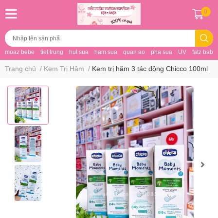
0
moaz bebe
tiet trung
hut sua
ham sua
quan ao
pha sua
UV
fatz baby
Trang chủ
/
Kem Trị Hâm
/
Kem trị hăm 3 tác động Chicco 100ml