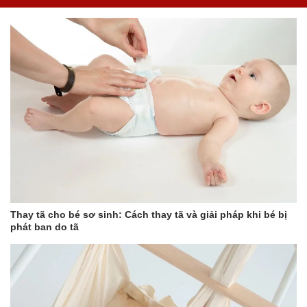
Thay tã cho bé sơ sinh: Cách thay tã và giải pháp khi bé bị
phát ban do tã
HƯỚNG DẪN SỬ DỤNG
- Bôi hàng ngày chống hăm: Bôi kem trực tiếp lên các vùng da
nhạy cảm (các khu vực da bị tiếp xúc thường xuyên với tã bỉm).
Xoa đều và mát-xa nhẹ nhàng. Nên bôi thường xuyên trước và
sau mỗi lần thay tã bỉm hoặc sau khi Bé đi vệ sinh.
- Trường hợp bé bị hăm, cần bôi một lớp kem dày hơn và bôi