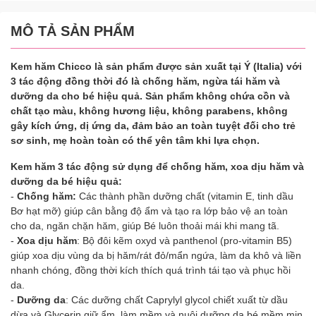
MÔ TẢ SẢN PHẨM
Kem hăm Chicco là sản phẩm được sản xuất tại Ý (Italia) với
3 tác động đồng thời đó là chống hăm, ngừa tái hăm và
dưỡng da cho bé hiệu quả. Sản phẩm không chứa cồn và
chất tạo màu, không hương liệu, không parabens, không
gây kích ứng, dị ứng da, đảm bảo an toàn tuyệt đối cho trẻ
sơ sinh, mẹ hoàn toàn có thể yên tâm khi lựa chọn.
Kem hăm 3 tác động sử dụng để chống hăm, xoa dịu hăm và
dưỡng da bé hiệu quả:
-
Chống hăm:
Các thành phần dưỡng chất (vitamin E, tinh dầu
Bơ hạt mỡ) giúp cân bằng độ ẩm và tạo ra lớp bảo vệ an toàn
cho da, ngăn chặn hăm, giúp Bé luôn thoải mái khi mang tã.
-
Xoa dịu hăm
: Bộ đôi kẽm oxyd và panthenol (pro-vitamin B5)
giúp xoa dịu vùng da bị hăm/rát đỏ/mẩn ngứa, làm da khô và liền
nhanh chóng, đồng thời kích thích quá trình tái tạo và phục hồi
da.
-
Dưỡng da
: Các dưỡng chất Caprylyl glycol chiết xuất từ dầu
dừa và Glycerin giữ ẩm, làm mềm và nuôi dưỡng da bé mềm mịn