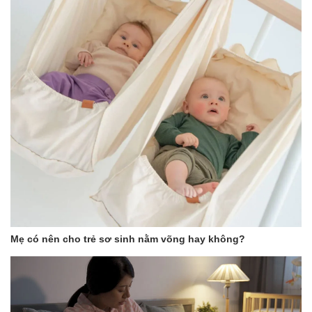
nhắc lại thường xuyên trong ngày.
*** Tất cả sản phẩm của Shop Bé Con đều là hàng chính
hãng 100%, đảm bảo chất lượng. Có đầy đủ giấy Bảo hành
chính hãng ***
** Tham quan Fanpage của Shop tại đây:
https://www.facebook.com/beconmall
https://www.facebook.com/dososinh.shopbecon/
Nhắn tin cho shop để được báo giá tốt và theo dõi các chương
trình khuyến mãi siêu hot nhé!
Mẹ có nên cho trẻ sơ sinh nằm võng hay không?