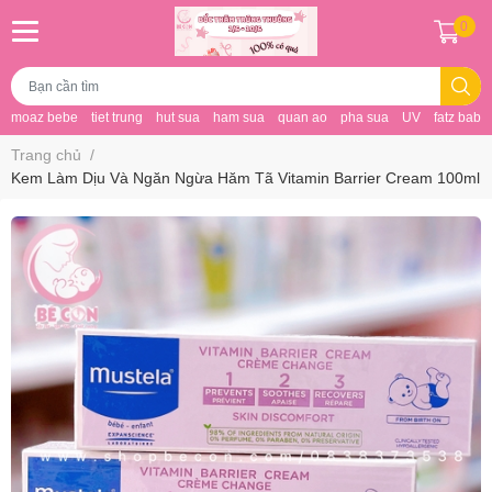
0
moaz bebe
tiet trung
hut sua
ham sua
quan ao
pha sua
UV
fatz baby
Trang chủ
/
Kem Làm Dịu Và Ngăn Ngừa Hăm Tã Vitamin Barrier Cream 100ml