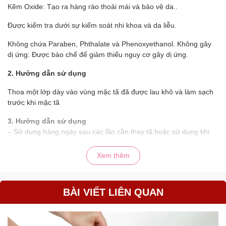
Kẽm Oxide: Tạo ra hàng rào thoải mái và bảo vệ da..
Được kiểm tra dưới sự kiểm soát nhi khoa và da liễu.
Không chứa Paraben, Phthalate và Phenoxyethanol. Không gây
dị ứng: Được bào chế để giảm thiểu nguy cơ gây dị ứng.
2. Hướng dẫn sử dụng
Thoa một lớp dày vào vùng mặc tã đã được lau khô và làm sạch
trước khi mặc tã
3. Hướng dẫn sử dụng
– Sử dụng hàng ngày sau các lần cần thay tã hoặc sử dụng khi
cần điều trị vùng bị hăm.
– Đối với da chưa bị hăm cần ngăn ngừa: cần làm sạch vùng da
Xem thêm
mặt tã, lâu khô sau đó thoa sản phẩm 1 lớp dày có thể mặc tã
ngay sau khi thoa.
– Đối với da bị hăm đỏ cần: nhẹ nhàng làm sạch vùng da đang bị
BÀI VIẾT LIÊN QUAN
hăm đỏ, lâu khô sau đó thoa trực tiếp lên vùng da đang bị hăm 1
lớp dày có thể mặc tã ngay sau khi thoa.
– Sử dụng hàng ngày sau các lần thay tã hoặc sử dụng khi cần