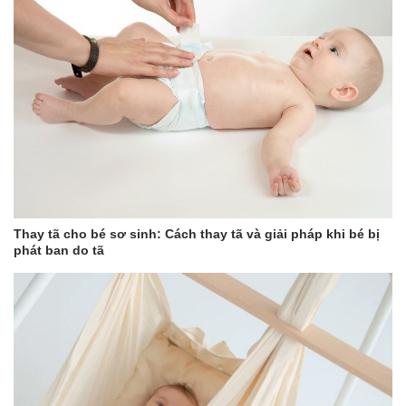
điều trị vùng bị hăm.
4. Cách bảo quản sản phẩm
– Tránh ánh nắng trực tiếp, và nơi có nhiệt độ cao.
– Đậy kín sau khi sử dụng.
– Để xa tầm tay của trẻ.
Thay tã cho bé sơ sinh: Cách thay tã và giải pháp khi bé bị
phát ban do tã