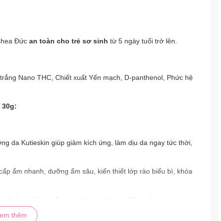
 shea Đức
an toàn cho trẻ sơ sinh
từ 5 ngày tuổi trở lên.
trắng Nano THC, Chiết xuất Yến mạch, D-panthenol, Phức hệ
 30g:
g da Kutieskin giúp giảm kích ứng, làm dịu da ngay tức thời,
ấp ẩm nhanh, dưỡng ẩm sâu, kiến thiết lớp rào biểu bì, khóa
 kháng viêm, chống oxy hóa và tái tạo tế bào da.
em thêm