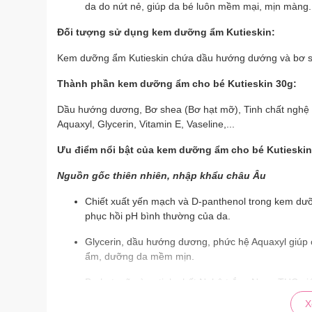
da do nứt nẻ, giúp da bé luôn mềm mại, mịn màng.
Đối tượng sử dụng kem dưỡng ẩm Kutieskin:
Kem dưỡng ẩm Kutieskin chứa dầu hướng dướng và bơ
Thành phần kem dưỡng ẩm cho bé Kutieskin 30g:
Dầu hướng dương, Bơ shea (Bơ hạt mỡ), Tinh chất nghệ 
Aquaxyl, Glycerin, Vitamin E, Vaseline,...
Ưu điểm nổi bật của kem dưỡng ẩm cho bé Kutieskin
Nguồn gốc thiên nhiên, nhập khẩu châu Âu
Chiết xuất yến mạch và D-panthenol trong kem dưỡn
phục hồi pH bình thường của da.
Glycerin, dầu hướng dương, phức hệ Aquaxyl giúp c
ẩm, dưỡng da mềm mịn.
Bơ hạt mỡ cùng tinh chất Nghệ trắng Nano THC giúp
X