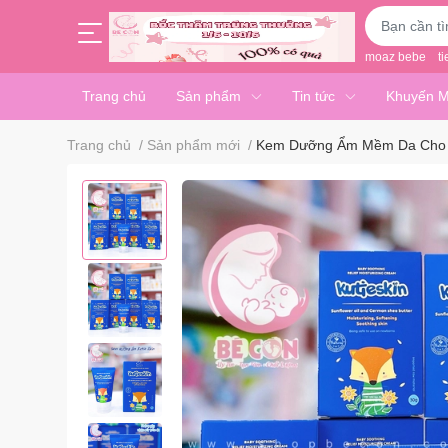
moaz bebe
ti
Trang chủ
Sản phẩm
Tin tức
Khuyến M
Trang chủ
/
Sản phẩm mới
/
Kem Dưỡng Ẩm Mềm Da Cho B