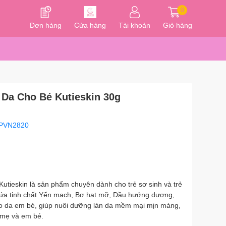
0
Đơn hàng
Cửa hàng
Tài khoản
Giỏ hàng
a Cho Bé Kutieskin 30g
PVN2820
ieskin là sản phẩm chuyên dành cho trẻ sơ sinh và trẻ
hứa tinh chất Yến mạch, Bơ hạt mỡ, Dầu hướng dương,
ho da em bé, giúp nuôi dưỡng làn da mềm mại mịn màng,
 mẹ và em bé.