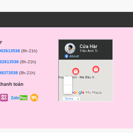
ợ
902613538
(8h-21h)
02613538
(8h-21h)
38373538
(8h-21h)
thanh toán