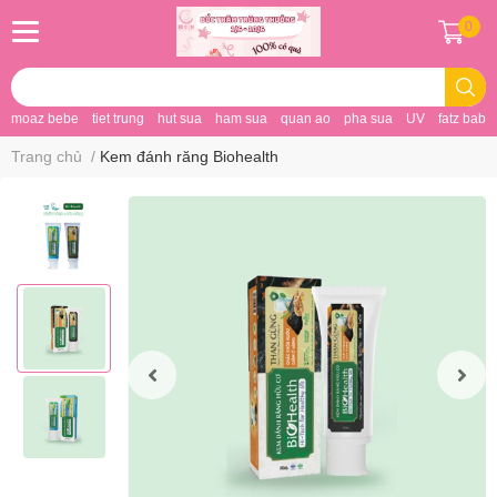
0
moaz bebe
tiet trung
hut sua
ham sua
quan ao
pha sua
UV
fatz baby
Trang chủ
/
Kem đánh răng Biohealth