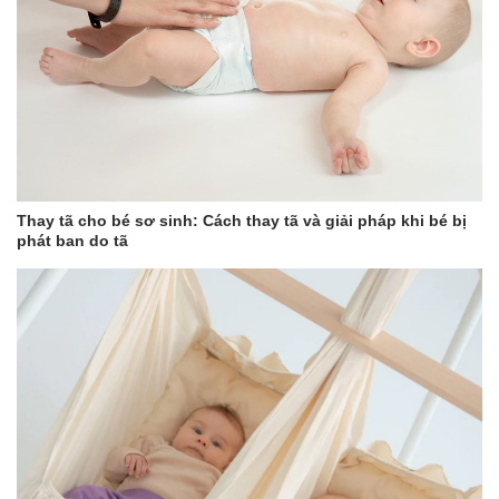
Đất sét (Kaolin):
Làm sạch mảng bám và đánh bóng răng,
giảm các vết ố trên bề mặt răng giúp răng trở nên trắng
sạch tự nhiên.
Isosorbite:
Ức chế sự phát triển của vi khuẩn trong mảng
bám và nước bọt, hạn chế tình trạng khô miệng và hôi
miệng.
Tinh thể bạc hà (methol):
Làm sạch khoang miệng, loại
bỏ mùi hôi khoang miệng và tạo sự the mát sảng khoái khi
sử dụng.
Thay tã cho bé sơ sinh: Cách thay tã và giải pháp khi bé bị
Không chứa các thành phần: Cồn, Fluoride, Sulfate, màu nhân
phát ban do tã
tạo, chất tạo ngọt hóa học, hạt vi nhựa, dầu khoáng, Parabens.
Không thử nghiệm trên động vật và không sử dụng nguyên liệu từ
động vật.
4. Đối tượng sử dụng
– Phù hợp cho mọi lứa tuổi và đối tượng, thích hợp cho các tình
trạng răng nhạy cảm và ê buốt.
– Trẻ em dưới 6 tuổi cần có sự giám sát của người lớn khi sử
dụng.