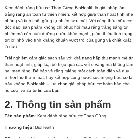
Kem đánh răng hữu cơ Than Gừng BioHealth là giải pháp làm
trắng răng an toàn từ thiên nhiên, kết hợp giữa than hoạt tính nhẹ
nhàng và tinh chất gừng tự nhiên tươi mát. Với công thức hữu cơ
độc đáo, sản phẩm không chỉ phục hồi màu răng trắng sáng tự
nhiên mà còn nuôi dưỡng nướu khỏe mạnh, giảm thiểu tình trạng
tụt lợi nhờ vào tính kháng khuẩn vượt trội của gừng và chiết xuất
lá dứa.
Trải nghiệm cảm giác sạch sâu với khả năng hấp thụ mạnh mẽ từ
than hoạt tính, giúp loại bỏ hiệu quả các vết ố vàng mà không làm
hại men răng. Để bảo vệ răng miệng một cách toàn diện và duy
trì hơi thở thơm mát, hãy kết hợp cùng nước súc miệng hữu cơ lá
trầu không BioHealth – lựa chọn giải pháp hữu cơ hoàn hảo cho
nụ cười và sự tự tin của bạn!
2. Thông tin sản phẩm
Tên sản phẩm:
Kem đánh răng hữu cơ Than Gừng
Thương hiệu:
BioHealth