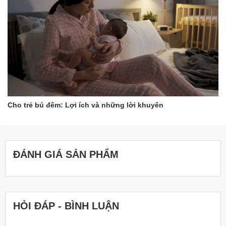
ra bên ngoài. Từ đó giúp bé tăng chiều cao tối đa.
Ngoài các công dụng chính ở trên thì trong sữa Pediasure Úc
được bổ sung với nguồn 28 Vitamin và khoáng chất thiết yếu giúp
cung cấp bữa ăn lành mạnh đầy đủ và cân đối cho bé. Từ đó giúp
giảm thiểu các nguy cơ thiếu chất ở trẻ.
Hướng dẫn sử dụng
Sữa
Cho trẻ bú đêm: Lợi ích và những lời khuyên
PediaSure Úc Nắp Tím 850G
(trẻ từ 1-10 tuổi)
Con có tăng trưởng và phát triển tốt hay không phụ thuộc phần
ĐÁNH GIÁ SẢN PHẨM
lớn vào cách mẹ chăm con trong đó dinh dưỡng lại là yếu tố quan
trọng quyết định điều này. Khi cho con sử dụng sữa đặc trị cho trẻ
biếng ăn, suy dinh dưỡng thấp còi mẹ cần phải đặc biệt chú ý sử
dụng đúng hướng dẫn của nhà sản xuất thì mới giúp con tăng
trưởng và phát triển tốt được. Trường hợp mẹ làm khác đi có thể
HỎI ĐÁP - BÌNH LUẬN
ảnh hưởng đến sự tăng trưởng của bé như khó hấp thu, rối loạn
tiêu hóa.