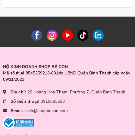
Trước khi pha sữa Pediasure Úc cho con mẹ cần phải tiệt trùng
dụng cụ pha trong nước sôi, sử dụng nước đun sôi để nguội
khoảng 50-60 độ pha sữa cho con.
Sử dụng muỗng có sẵn trong hộp đong 5 muỗng gạt ngang bột
Pediasure (tương đương với 48,6g) cho vào 190ml nước đun sôi
để nguội được dung dịch 225ml. Khuấy đều cho tan hết và cho bé
dùng luôn: Bé từ 1-8 tuổi dùng 2 ly /ngày, bé từ 9-10 tuổi dùng 2-
3 ly/ngày.
HỘ KINH DOANH SHOP BÉ CON
Để đạt hiệu quả tăng cân tăng chiều cao tốt nhất cho con mẹ cần
Mã số thuế 8545259213-001do UBND Quận Bình Thạnh cấp ngày
kết hợp với cả chế độ ăn một cách có khoa học. Và khi trẻ sử
09/11/2023.
dụng Pediasure thì sẽ kích thích cảm giác thèm ăn, ăn ngon
miệng, tiêu hóa tốt từ đó sẽ giúp bé tăng cân đều đặn.
Địa chỉ:
26 Hoàng Hoa Thám, Phường 7, Quận Bình Thạnh
Số điện thoại:
0919683538
Email:
cskh@shopbecon.com