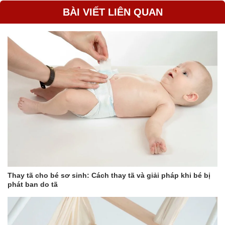
BÀI VIẾT LIÊN QUAN
công dụng của
Sữa PediaSure
Úc Nắp Tím 850G (trẻ từ 1-10
tuổi)
Khi chọn sữa cho con, đặc biệt là các dòng sản phẩm đặc trị mẹ
nên quan tâm đến những sản phẩm đã “chứng minh lâm sàng”
hiệu quả thực sự và có bằng chứng giúp con tăng trưởng. Trong
đó Pediasure là một trong số ít các sản phẩm được nghiên cứu
lâm sàng trên nhóm trẻ biếng ăn và có nguy cơ thiếu hụt dinh
dưỡng đã cho hiệu quả thực sự. Các trẻ đươc bổ sung đầy đủ từ
sữa Pediasure kết hợp chế độ ăn hàng ngày sẽ phát triển nhanh
hơn về cân nặng, chiều cao, giảm các nguy cơ ốm vắt, viêm
nhiễm đường hô hấp. Điều này có được là nhờ các thành phần
dinh dưỡng có giá trị sinh học và giúp bé tăng cân một cách có
khoa học:
Thay tã cho bé sơ sinh: Cách thay tã và giải pháp khi bé bị
phát ban do tã
Sữa Pediasure Úc nắp tím công thức TRIPLE SURE được chứa
100% chất béo thực vật với 16% MCT giúp các bé hấp thụ tốt
hơn, cung cấp nhanh chóng một nguồn năng lượng hiệu quả cho
các bé. Sự kết hợp cân bằng giữa Carbohydrate 44% chất béo