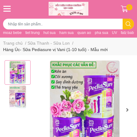
0
moaz bebe
tiet trung
hut sua
ham sua
quan ao
pha sua
UV
fatz baby
Trang chủ
/
Sữa Thanh - Sữa Lon
/
Hàng Úc- Sữa Pediasure vị Vani (1-10 tuổi) - Mẫu mới