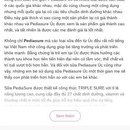
ở các quốc gia khác nhau, mặc dù cùng chung một công dụng
nhưng mỗi quốc gia lại có các tiêu chuẩn dinh dưỡng khác nhau.
Điều này giải thích vì sao cùng một sản phẩm lại có giá thành
khác nhau và Pediasure Úc được xem là sản phẩm giá thành cao
nhất, và tất nhiên là được các mẹ đánh giá là tốt nhất.
Không chỉ
Pediasure
mà các loại sữa đến từ Úc đều rất nổi tiếng
tại Việt Nam nhờ công dụng giúp bé tăng trưởng và phát triển
khỏe mạnh. Bằng chứng là trẻ em tại Úc được thừa hưởng các
thành tựu khoa học tiên tiến hiện đại nên có tầm vóc, thể chất và
trí tuệ vượt trội hơn hẳn. Và đối với sữa Pediasure Úc cũng như
vậy, những em bé sử dụng sữa Pediasure Úc một thời gian mẹ sẽ
thấy con phát triển hơn hẳn so với các em bé khác.
Sữa PediaSure được thiết kế công thức TRIPLE SURE với tỉ lệ
năng lượng cao, cung cấp đầy đủ 27 chất dinh dưỡng, vitamin và
khoáng chất ở mức tối đa giúp hỗ trợ hiệu quả cho sự tăng
trưởng và phát triển của trẻ trong giai đoạn từ 1-10 tuổi.
Xem thêm
Thành phần dinh dưỡng và