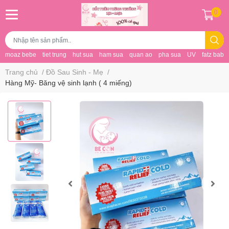
0
moaz bebe
tiet trung
hut sua
ham sua
quan ao
pha sua
UV
fatz baby
Trang chủ
/
Đồ Sau Sinh - Mẹ
/
Hàng Mỹ- Băng vệ sinh lạnh ( 4 miếng)