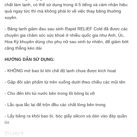
chất làm lạnh, có thể sử dụng trong 4-5 tiếng và cảm nhận hiệu
quả ngay tức thì mà không phải lo về việc thay băng thường
xuyên.
- Băng lạnh giảm đau sau sinh Rapid RELIEF Cold đã được các
chuyên gia chăm sóc sức khoẻ ở nhiều quốc gia như Anh, Úc,
Hoa Kỳ khuyên dùng cho phụ nữ sau sinh tự nhiên, để giảm bớt
căng thẳng kéo dài
HƯỚNG DẪN SỬ DỤNG:
- KHÔNG mở bao bì khi chế độ lạnh chưa được kích hoạt
- Gập đôi sản phẩm từ trên xuống dưới theo chiều các mũi tên
- Cho đến khi túi nước bên trong lõi bông bị vỡ
- Lắc qua lắc lại để trộn đều các chất lỏng bên trong
- Lấy băng ra khỏi bao bì, bóc giấy silicon và dán vào đáy quần
lót
💥 LƯU Ý: