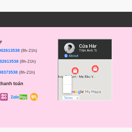
ợ
902613538
(8h-21h)
02613538
(8h-21h)
38373538
(8h-21h)
thanh toán