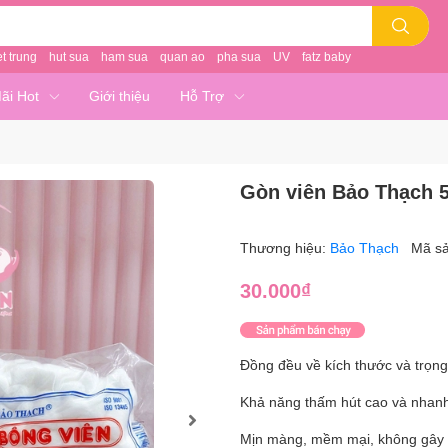
et trung
hut sua
ham sua
quan ao
pha sua
UV
fatz baby
ãi Hot
Giới thiệu
Hỗ Trợ
Gòn viên Bảo Thạch 
Thương hiệu:
Bảo Thạch
Mã s
30.000₫
Đồng đều về kích thước và trọng
Khả năng thấm hút cao và nhan
Mịn màng, mềm mại, không gây 