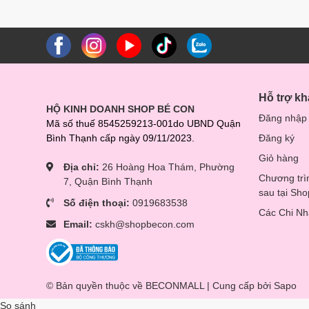
Hỗ trợ k
HỘ KINH DOANH SHOP BÉ CON
Đăng nhập
Mã số thuế 8545259213-001do UBND Quận
Bình Thạnh cấp ngày 09/11/2023.
Đăng ký
Giỏ hàng
Địa chỉ:
26 Hoàng Hoa Thám, Phường
Chương trì
7, Quận Bình Thạnh
sau tại Sh
Số điện thoại:
0919683538
Các Chi N
Email:
cskh@shopbecon.com
© Bản quyền thuộc về BECONMALL | Cung cấp bởi
Sapo
So sánh