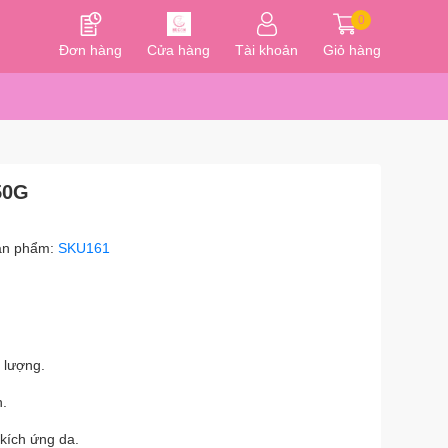
0
Đơn hàng
Cửa hàng
Tài khoản
Giỏ hàng
50G
ản phẩm:
SKU161
 lượng.
h.
kích ứng da.