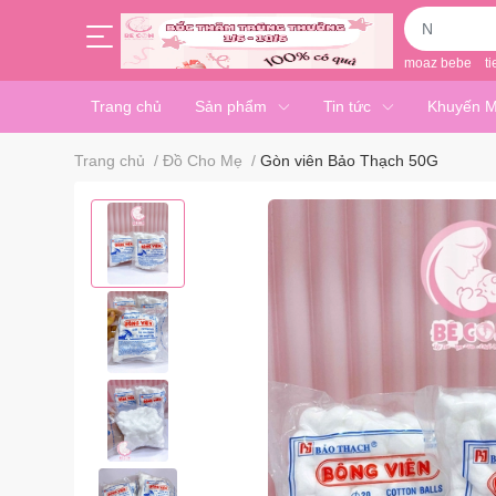
moaz bebe
ti
Trang chủ
Sản phẩm
Tin tức
Khuyến M
Trang chủ
/
Đồ Cho Mẹ
/
Gòn viên Bảo Thạch 50G