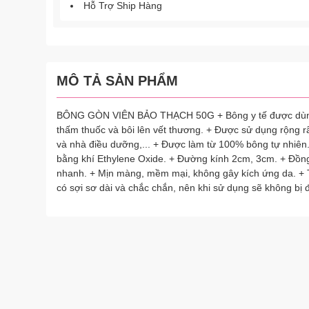
Hỗ Trợ Ship Hàng
MÔ TẢ SẢN PHẨM
BÔNG GÒN VIÊN BẢO THẠCH 50G + Bông y tế được dùng đ
thấm thuốc và bôi lên vết thương. + Được sử dụng rộng r
và nhà điều dưỡng,... + Được làm từ 100% bông tự nhiên.
bằng khí Ethylene Oxide. + Đường kính 2cm, 3cm. + Đồng
nhanh. + Mịn màng, mềm mại, không gây kích ứng da. + 
có sợi sơ dài và chắc chắn, nên khi sử dụng sẽ không bị đ