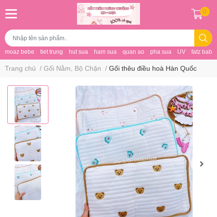
0
moaz bebe
tiet trung
hut sua
ham sua
quan ao
pha sua
UV
fatz baby
Trang chủ
/
Gối Nằm, Bộ Chặn
/
Gối thêu điều hoà Hàn Quốc