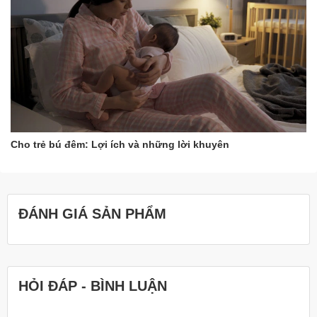
Khả năng làm mát và hút ẩm tốt
Cho trẻ bú đêm: Lợi ích và những lời khuyên
Thứ ba, gối thêu điều hòa Hàn Quốc cho bé có khả năng làm mát
và hút ẩm tốt. Với công nghệ điều hòa tiên tiến, sản phẩm giúp
giảm nhiệt độ và độ ẩm trong phòng ngủ, giúp bé ngủ ngon và
sâu hơn. Đặc biệt, sản phẩm không dùng điện và không cần bất
ĐÁNH GIÁ SẢN PHẨM
kỳ thiết bị hỗ trợ nào khác. Vì thế, bạn sẽ không phải lo lắng về
an toàn cho bé khi sử dụng sản phẩm này.
Dễ dàng vệ sinh và bảo quản
HỎI ĐÁP - BÌNH LUẬN
Cuối cùng, gối thêu điều hòa Hàn Quốc cho bé có thể giặt rất dễ
dàng và bảo quản cũng không quá phức tạp. Vì gối được làm từ