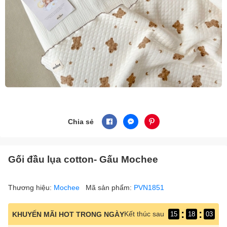
Chia sẻ
Gối đầu lụa cotton- Gấu Mochee
Thương hiệu:
Mochee
Mã sản phẩm:
PVN1851
:
:
Kết thúc sau
KHUYẾN MÃI HOT TRONG NGÀY
15
18
02