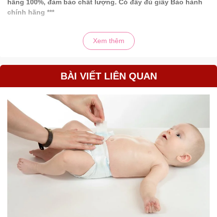
hãng 100%, đảm bảo chất lượng. Có đầy đủ giấy Bảo hành
chính hãng ***
** Tham quan Fanpage của Shop tại đây :
Xem thêm
https://www.facebook.com/beconmall
https://www.facebook.com/dososinh.shopbecon/
BÀI VIẾT LIÊN QUAN
Nhắn tin cho shop để được báo giá tốt và theo dõi các chương
trình khuyến mãi siêu hot nhé!