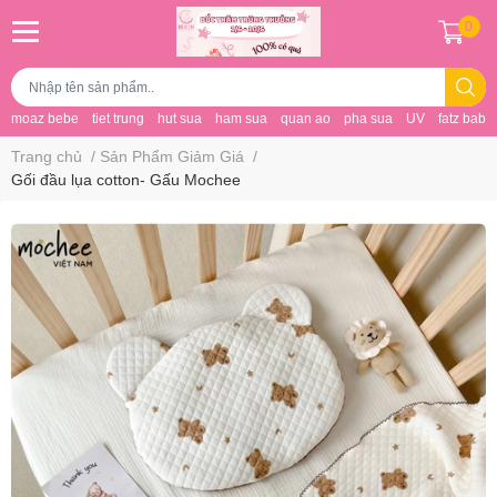
0
moaz bebe
tiet trung
hut sua
ham sua
quan ao
pha sua
UV
fatz baby
Trang chủ
/
Sản Phẩm Giảm Giá
/
Gối đầu lụa cotton- Gấu Mochee