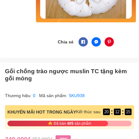
Chia sẻ
Gối chống trào ngược muslin TC tặng kèm
gối mỏng
Thương hiệu:
0
Mã sản phẩm:
SKU938
:
:
Kết thúc sau
KHUYẾN MÃI HOT TRONG NGÀY
20
12
14
Đã bán
405
sản phẩm