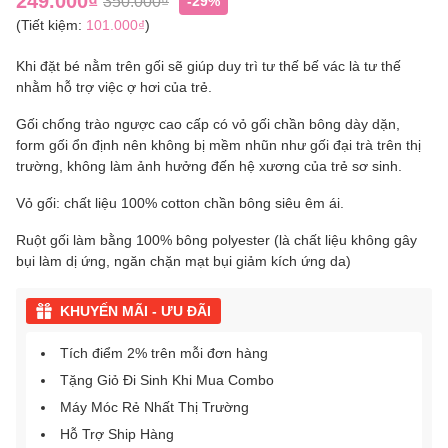
249.000₫
350.000₫
-29%
(Tiết kiệm:
101.000₫
)
Khi đặt bé nằm trên gối sẽ giúp duy trì tư thế bế vác là tư thế
nhằm hỗ trợ việc ợ hơi của trẻ.
Gối chống trào ngược cao cấp có vỏ gối chần bông dày dặn,
form gối ổn định nên không bị mềm nhũn như gối đại trà trên thị
trường, không làm ảnh hưởng đến hệ xương của trẻ sơ sinh.
Vỏ gối: chất liệu 100% cotton chần bông siêu êm ái.
Ruột gối làm bằng 100% bông polyester (là chất liệu không gây
bụi làm dị ứng, ngăn chặn mạt bụi giảm kích ứng da)
KHUYẾN MÃI - ƯU ĐÃI
Tích điểm 2% trên mỗi đơn hàng
Tặng Giỏ Đi Sinh Khi Mua Combo
Máy Móc Rẻ Nhất Thị Trường
Hỗ Trợ Ship Hàng