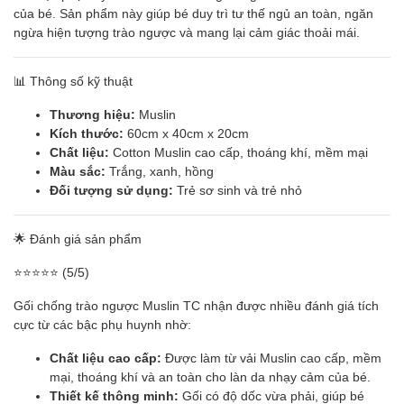
của bé. Sản phẩm này giúp bé duy trì tư thế ngủ an toàn, ngăn
ngừa hiện tượng trào ngược và mang lại cảm giác thoải mái.
📊 Thông số kỹ thuật
Thương hiệu:
Muslin
Kích thước:
60cm x 40cm x 20cm
Chất liệu:
Cotton Muslin cao cấp, thoáng khí, mềm mại
Màu sắc:
Trắng, xanh, hồng
Đối tượng sử dụng:
Trẻ sơ sinh và trẻ nhỏ
🌟 Đánh giá sản phẩm
⭐️⭐️⭐️⭐️⭐️ (5/5)
Gối chống trào ngược Muslin TC nhận được nhiều đánh giá tích
cực từ các bậc phụ huynh nhờ:
Chất liệu cao cấp:
Được làm từ vải Muslin cao cấp, mềm
mại, thoáng khí và an toàn cho làn da nhạy cảm của bé.
Thiết kế thông minh:
Gối có độ dốc vừa phải, giúp bé