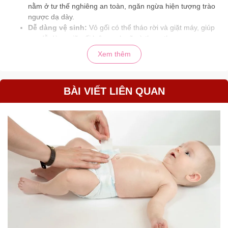
nằm ở tư thế nghiêng an toàn, ngăn ngừa hiện tượng trào
ngược dạ dày.
Dễ dàng vệ sinh:
Vỏ gối có thể tháo rời và giặt máy, giúp
mẹ dễ dàng giữ gối luôn sạch sẽ và thơm tho.
Tiện lợi:
Có thể sử dụng ở nhiều vị trí khác nhau như
Xem thêm
giường, cũi, xe đẩy, hoặc khi bé nằm trên sàn nhà.
🌟 Cách sử dụng
BÀI VIẾT LIÊN QUAN
Chuẩn bị:
Đặt gối ở vị trí an toàn và thoải mái cho bé, có thể là
trong cũi, giường hoặc xe đẩy.
Đảm bảo gối sạch sẽ và khô ráo trước khi sử dụng.
Đặt bé lên gối:
Đặt bé nằm trên gối với phần đầu cao hơn phần
thân.
Kiểm tra tư thế nằm của bé để đảm bảo bé thoải mái
và an toàn.
Giám sát: