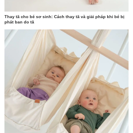
Luôn giám sát bé khi sử dụng gối, đặc biệt là trong
những lần đầu tiên để đảm bảo bé quen với tư thế
Thay tã cho bé sơ sinh: Cách thay tã và giải pháp khi bé bị
mới.
phát ban do tã