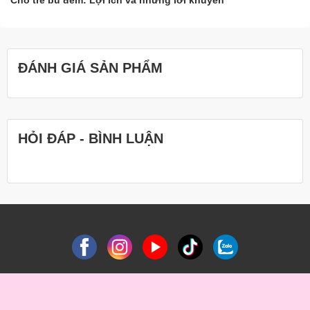
Cho trẻ bú đêm: Lợi ích và những lời khuyên
ĐÁNH GIÁ SẢN PHẨM
HỎI ĐÁP - BÌNH LUẬN