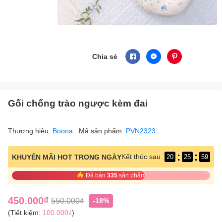
Chia sẻ
Gối chống trào ngược kèm đai
Thương hiệu:
Boona
Mã sản phẩm:
PVN2323
:
:
Kết thúc sau
KHUYẾN MÃI HOT TRONG NGÀY
20
25
58
Đã bán
335
sản phẩm
450.000₫
550.000₫
-18%
(Tiết kiệm:
100.000₫
)