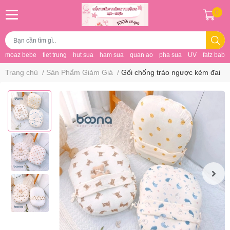
0
moaz bebe
tiet trung
hut sua
ham sua
quan ao
pha sua
UV
fatz baby
Trang chủ
/
Sản Phẩm Giảm Giá
/
Gối chống trào ngược kèm đai