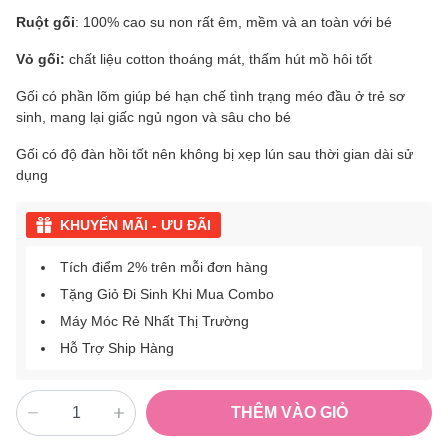
Ruột gối
: 100% cao su non rất êm, mềm và an toàn với bé
Vỏ gối:
chất liệu cotton thoáng mát, thấm hút mồ hôi tốt
Gối có phần lõm giúp bé hạn chế tình trạng méo đầu ở trẻ sơ
sinh, mang lại giấc ngủ ngon và sâu cho bé
Gối có độ đàn hồi tốt nên không bị xẹp lún sau thời gian dài sử
dụng
KHUYẾN MÃI - ƯU ĐÃI
Tích điểm 2% trên mỗi đơn hàng
Tặng Giỏ Đi Sinh Khi Mua Combo
Máy Móc Rẻ Nhất Thị Trường
Hỗ Trợ Ship Hàng
THÊM VÀO GIỎ