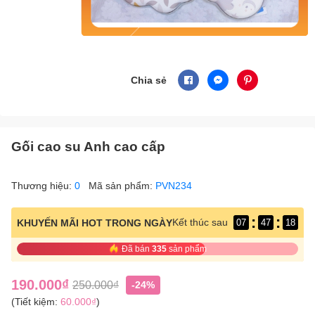
Chia sẻ
Gối cao su Anh cao cấp
Thương hiệu:
0
Mã sản phẩm:
PVN234
:
:
Kết thúc sau
KHUYẾN MÃI HOT TRONG NGÀY
07
47
17
Đã bán
335
sản phẩm
190.000₫
250.000₫
-24%
(Tiết kiệm:
60.000₫
)