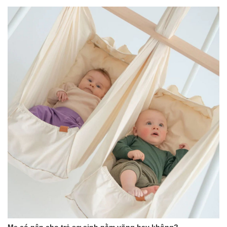
*** Tất cả sản phẩm của Shop Bé Con đều là hàng chính
hãng 100%, đảm bảo chất lượng. Có đầy đủ giấy Bảo hành
chính hãng ***
** Tham quan Fanpage của Shop tại đây :
https://www.facebook.com/beconmall
https://www.facebook.com/dososinh.shopbecon/