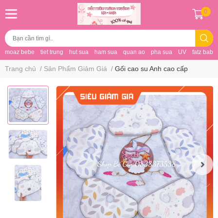
0
moaz bebe
tiet trung
hut sua
ham sua
quan ao
pha sua
UV
fatz baby
Trang chủ
/
Sản Phẩm Giảm Giá
/
Gối cao su Anh cao cấp