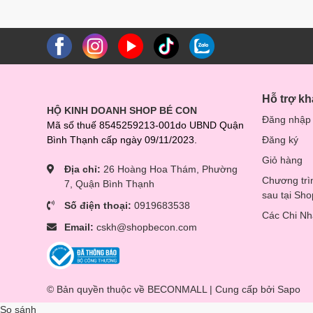
Hỗ trợ k
HỘ KINH DOANH SHOP BÉ CON
Đăng nhập
Mã số thuế 8545259213-001do UBND Quận
Bình Thạnh cấp ngày 09/11/2023.
Đăng ký
Giỏ hàng
Địa chỉ:
26 Hoàng Hoa Thám, Phường
Chương trì
7, Quận Bình Thạnh
sau tại Sh
Số điện thoại:
0919683538
Các Chi N
Email:
cskh@shopbecon.com
© Bản quyền thuộc về BECONMALL | Cung cấp bởi
Sapo
So sánh