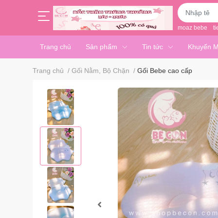
moaz bebe
ti
Trang chủ
Sản phẩm
Tin tức
Khuyến M
Trang chủ
/
Gối Nằm, Bộ Chặn
/
Gối Bebe cao cấp