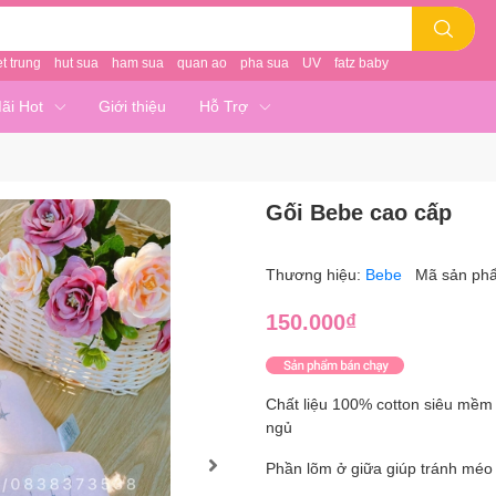
et trung
hut sua
ham sua
quan ao
pha sua
UV
fatz baby
ãi Hot
Giới thiệu
Hỗ Trợ
Gối Bebe cao cấp
Thương hiệu:
Bebe
Mã sản ph
150.000₫
Chất liệu 100% cotton siêu mềm 
ngủ
Phần lõm ở giữa giúp tránh méo