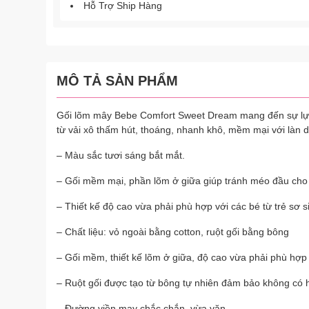
Hỗ Trợ Ship Hàng
MÔ TẢ SẢN PHẨM
Gối lõm mây Bebe Comfort Sweet Dream mang đến sự lựa c
từ vải xô thấm hút, thoáng, nhanh khô, mềm mại với làn 
– Màu sắc tươi sáng bắt mắt.
– Gối mềm mại, phần lõm ở giữa giúp tránh méo đầu cho
– Thiết kế độ cao vừa phải phù hợp với các bé từ trẻ sơ s
– Chất liệu: vỏ ngoài bằng cotton, ruột gối bằng bông
– Gối mềm, thiết kế lõm ở giữa, độ cao vừa phải phù hợp 
– Ruột gối được tạo từ bông tự nhiên đảm bảo không có h
– Đường viền may chắc chắn, vừa vặn.