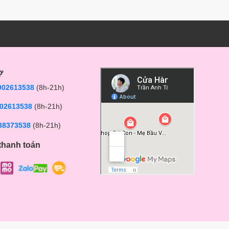
ợ
902613538
(8h-21h)
02613538
(8h-21h)
38373538
(8h-21h)
thanh toán