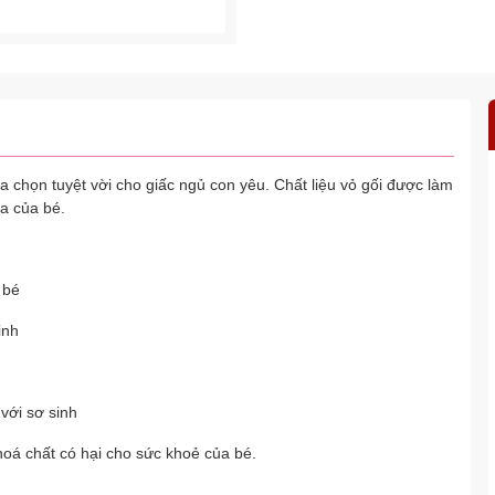
họn tuyệt vời cho giấc ngủ con yêu. Chất liệu vỏ gối được làm
da của bé.
 bé
inh
với sơ sinh
oá chất có hại cho sức khoẻ của bé.