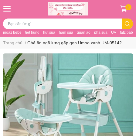
0
moaz bebe
tiet trung
hut sua
ham sua
quan ao
pha sua
UV
fatz baby
Trang chủ
/
Ghế ăn ngã lưng gấp gọn Umoo xanh UM-05142