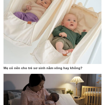
và chuyển đổi từ tư thế ngồi sang ngả và sang chế độ nằm một
cách dễ dàng, do đó sau khi ăn bé có thể nghỉ ngơi trực tiếp trên
ghế và thậm chí ngủ luôn một mạch mà chằng phải bế đi đâu.
+ Được trang bị sẵn 4 chiếc bánh xe có thể xoay được tới 360 độ,
cực kì linh hoạt và dễ dàng cho việc thay đổi vị trí ghế.
+ Khóa bánh xe được trang bị để đảm bảo cho ghế không bị trơn
trượt mỗi khi bé vận động và đảm bảo bé luôn an toàn khi ghế
đặt ở mặt phẳng có độ dốc.
*** Tất cả sản phẩm của Shop Bé Con đều là hàng chính
hãng 100%, đảm bảo chất lượng. Có đầy đủ giấy Bảo hành
chính hãng ***
Mẹ có nên cho trẻ sơ sinh nằm võng hay không?
** Tham quan Fanpage của Shop tại đây:
https://www.facebook.com/beconmall
https://www.facebook.com/dososinh.shopbecon/
Nhắn tin cho shop để được báo giá tốt và theo dõi các chương