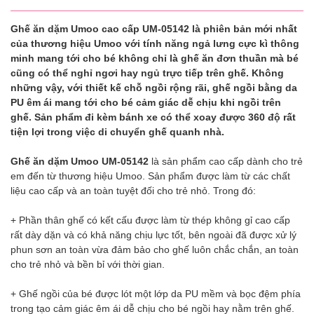
Ghế ăn dặm Umoo cao cấp UM-05142 là phiên bản mới nhất
của thương hiệu Umoo với tính năng ngả lưng cực kì thông
minh mang tới cho bé không chỉ là ghế ăn đơn thuần mà bé
cũng có thể nghỉ ngơi hay ngủ trực tiếp trên ghế. Không
những vậy, với thiết kế chỗ ngồi rộng rãi, ghế ngồi bằng da
PU êm ái mang tới cho bé cảm giác dễ chịu khi ngồi trên
ghế. Sản phẩm đi kèm bánh xe có thể xoay được 360 độ rất
tiện lợi trong việc di chuyển ghế quanh nhà.
Ghế ăn dặm Umoo UM-05142
là sản phẩm cao cấp dành cho trẻ
em đến từ thương hiệu Umoo. Sản phẩm được làm từ các chất
liệu cao cấp và an toàn tuyệt đối cho trẻ nhỏ. Trong đó:
+ Phần thân ghế có kết cấu được làm từ thép không gỉ cao cấp
rất dày dặn và có khả năng chịu lực tốt, bên ngoài đã được xử lý
phun sơn an toàn vừa đảm bảo cho ghế luôn chắc chắn, an toàn
cho trẻ nhỏ và bền bỉ với thời gian.
+ Ghế ngồi của bé được lót một lớp da PU mềm và bọc đệm phía
trong tạo cảm giác êm ái dễ chịu cho bé ngồi hay nằm trên ghế.