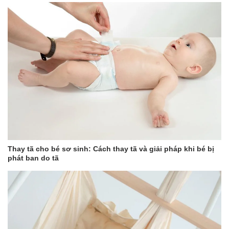
Bước 2: Cho ngón tay trỏ vào bên trong gạc. Nhẹ nhàng vệ
sinh khoang miệng cho bé, từ lưỡi, nướu, răng, đến 2 bên
túi má.
Liệu trình sử dụng gạc rơ lưỡi Elemis
Hàng ngày, vệ sinh răng miệng cho trẻ sơ sinh và trẻ nhỏ chưa
biết đánh răng từ 1 – 2 lần/ngày.
Với bé đang bị nấm lưỡi, tưa lưỡi: lau 3 lần/ngày.
Với bé đang bị viêm nướu, sưng lợi mọc răng: dùng gạc nhẹ
nhàng massage phần nướu (lợi) bị sưng để giúp bé dễ chịu hơn.
Chú ý:
Thay tã cho bé sơ sinh: Cách thay tã và giải pháp khi bé bị
phát ban do tã
Gạc chỉ sử dụng 1 lần. Nên sử dụng ngay sau khi mở gói.
Không vệ sinh răng miệng khi bé vừa ăn no.