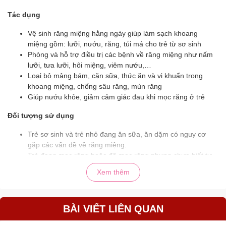
Tác dụng
Vệ sinh răng miệng hằng ngày giúp làm sạch khoang
miệng gồm: lưỡi, nướu, răng, túi má cho trẻ từ sơ sinh
Phòng và hỗ trợ điều trị các bệnh về răng miệng như nấm
lưỡi, tưa lưỡi, hôi miệng, viêm nướu,…
Loại bỏ mảng bám, cặn sữa, thức ăn và vi khuẩn trong
khoang miệng, chống sâu răng, mủn răng
Giúp nướu khỏe, giảm cảm giác đau khi mọc răng ở trẻ
Đối tượng sử dụng
Trẻ sơ sinh và trẻ nhỏ đang ăn sữa, ăn dặm có nguy cơ
gặp các vấn đề về răng miệng.
Trẻ đang mọc răng hoặc đã mọc răng nhưng chưa biết tự
vệ sinh răng miệng.
Xem thêm
Cách dùng
Hướng dẫn sử dụng gạc rơ lưỡi Elemis
BÀI VIẾT LIÊN QUAN
Bước 1: Rửa sạch tay bằng xà phòng trước khi sử dụng.