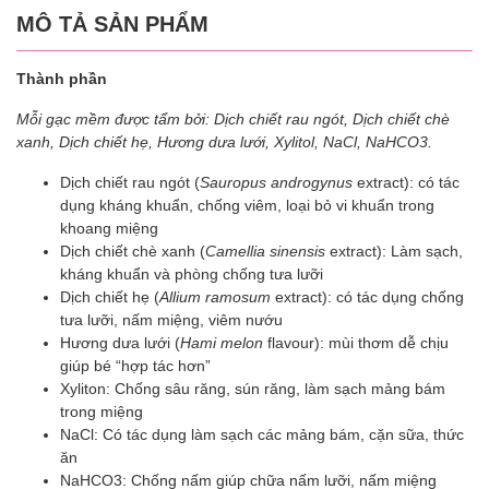
MÔ TẢ SẢN PHẨM
Thành phần
Mỗi gạc mềm được tẩm bởi: Dịch chiết rau ngót, Dịch chiết chè
xanh, Dịch chiết hẹ, Hương dưa lưới, Xylitol, NaCl, NaHCO3.
Dịch chiết rau ngót (
Sauropus androgynus
extract): có tác
dụng kháng khuẩn, chống viêm, loại bỏ vi khuẩn trong
khoang miệng
Dịch chiết chè xanh (
Camellia sinensis
extract): Làm sạch,
kháng khuẩn và phòng chống tưa lưỡi
Dịch chiết hẹ (
Allium ramosum
extract): có tác dụng chống
tưa lưỡi, nấm miệng, viêm nướu
Hương dưa lưới (
Hami melon
flavour): mùi thơm dễ chịu
giúp bé “hợp tác hơn”
Xyliton: Chống sâu răng, sún răng, làm sạch mảng bám
trong miệng
NaCl: Có tác dụng làm sạch các mảng bám, cặn sữa, thức
ăn
NaHCO3: Chống nấm giúp chữa nấm lưỡi, nấm miệng