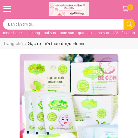
0
moaz bebe
tiet trung
hut sua
ham sua
quan ao
pha sua
UV
fatz baby
Trang chủ
/
Gạc rơ lưỡi thảo dược Elemis