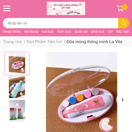
0
moaz bebe
tiet trung
hut sua
ham sua
quan ao
pha sua
UV
fatz baby
Trang chủ
/
Sản Phẩm Tiện Ích
/
Dũa móng thông minh La Vita