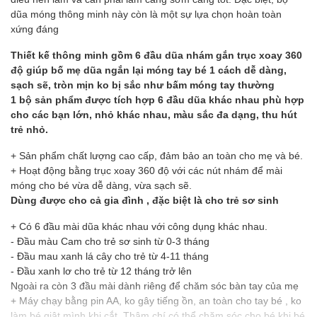
dũa móng thông minh này còn là một sự lựa chọn hoàn toàn
xứng đáng
Thiết kế thông minh gồm 6 đầu dũa nhám gắn trục xoay 360
độ giúp bố mẹ dũa ngắn lại móng tay bé 1 cách dễ dàng,
sạch sẽ, tròn mịn ko bị sắc như bấm móng tay thường
1 bộ sản phẩm được tích hợp 6 đầu dũa khác nhau phù hợp
cho các bạn lớn, nhỏ khác nhau, màu sắc đa dạng, thu hút
trẻ nhỏ.
+ Sản phẩm chất lượng cao cấp, đảm bảo an toàn cho mẹ và bé.
+ Hoạt động bằng trục xoay 360 độ với các nút nhám để mài
móng cho bé vừa dễ dàng, vừa sạch sẽ.
Dùng được cho cả gia đình , đặc biệt là cho trẻ sơ sinh
+ Có 6 đầu mài dũa khác nhau với công dụng khác nhau.
- Đầu màu Cam cho trẻ sơ sinh từ 0-3 tháng
- Đầu mau xanh lá cây cho trẻ từ 4-11 tháng
- Đầu xanh lơ cho trẻ từ 12 tháng trở lên
Ngoài ra còn 3 đầu mài dành riêng để chăm sóc bàn tay của mẹ
+ Máy chạy bằng pin AA, ko gây tiếng ồn, an toàn cho tay bé , ko
làm bé giật mình khi cắt. Thậm chí có thể chăm sóc cho bé khi bé