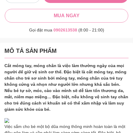
MUA NGAY
Gọi đặt mua
0902613538
(8:00 - 21:00)
MÔ TẢ SẢN PHẨM
Cắt móng tay, móng chân là việc làm thường ngày của mọi
người để giữ vệ sinh cơ thể. Đặc biệt là cắt móng tay, móng
chân cho trẻ sơ sinh bởi móng tay, móng chân của trẻ tuy
không cứng và nhọn như người lớn nhưng khá sắc bén.
Nếu bé tự sờ, móc, cào vào mình sẽ dễ làm tổn thương da,
mắt, niêm mạc miệng… Đặc biệt, nếu không vệ sinh tay chân
cho trẻ đúng cách vi khuẩn sẽ có thể xâm nhập và làm suy
giảm sức khỏe của bé.
Việc sắm cho bé một bộ dũa móng thông minh hoàn toàn là một
điều nên làm và cần phải làm càng sớm càng tốt. Đặc biệt, bộ