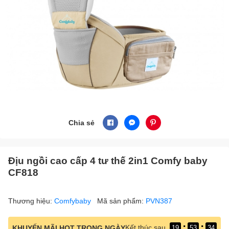
Chia sẻ
Địu ngồi cao cấp 4 tư thế 2in1 Comfy baby
CF818
Thương hiệu:
Comfybaby
Mã sản phẩm:
PVN387
:
:
Kết thúc sau
KHUYẾN MÃI HOT TRONG NGÀY
19
53
34