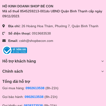
HỘ KINH DOANH SHOP BÉ CON
Mã số thuế 8545259213-001do UBND Quận Bình Thạnh cấp ngày
09/11/2023.
Địa chỉ:
26 Hoàng Hoa Thám, Phường 7, Quận Bình Thạnh
Số điện thoại:
0919683538
Email:
cskh@shopbecon.com
Hỗ trợ khách hàng
Chính sách
Tổng đài hỗ trợ
Gọi mua hàng:
0902613538
(8h-21h)
Gọi bảo hành:
0902613538
(8h-21h)
Gọi khiếu nại:
0838373538
(8h-21h)