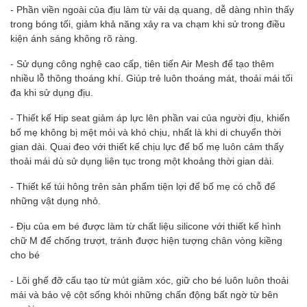
- Phần viền ngoài của địu làm từ vải dạ quang, dễ dàng nhìn thấy
trong bóng tối, giảm khả năng xảy ra va chạm khi sử trong điều
kiện ánh sáng không rõ ràng.
- Sử dụng công nghệ cao cấp, tiên tiến Air Mesh để tạo thêm
nhiều lỗ thông thoáng khí. Giúp trẻ luôn thoáng mát, thoải mái tối
đa khi sử dụng địu.
- Thiết kế Hip seat giảm áp lực lên phần vai của người địu, khiến
bố mẹ không bị mệt mỏi và khó chịu, nhất là khi di chuyển thời
gian dài. Quai đeo với thiết kế chịu lực để bố mẹ luôn cảm thấy
thoải mái dù sử dụng liên tục trong một khoảng thời gian dài.
- Thiết kế túi hông trên sản phẩm tiện lợi để bố mẹ có chỗ để
những vật dụng nhỏ.
- Địu của em bé được làm từ chất liệu silicone với thiết kế hình
chữ M để chống trượt, tránh được hiện tượng chân vòng kiềng
cho bé
- Lõi ghế đỡ cấu tạo từ mút giảm xóc, giữ cho bé luôn luôn thoải
mái và bảo vệ cột sống khỏi những chấn động bất ngờ từ bên