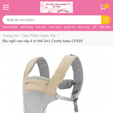
0
moaz bebe
tiet trung
hut sua
ham sua
quan ao
pha sua
UV
fatz baby
Trang chủ
/
Sản Phẩm Giảm Giá
/
Địu ngồi cao cấp 4 tư thế 2in1 Comfy baby CF818