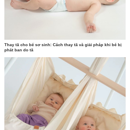
Thiết kế sản phẩm với 4 tư thế, phù hợp với từng giai đoạn
phát triển của trẻ
-
Tư thế đeo phía trước quay mặt vào trong:
Sử dụng khi bé
còn nhỏ. Với tư thế này, bố mẹ có thể thường xuyên quan tâm và
chăm sóc bé.
Thay tã cho bé sơ sinh: Cách thay tã và giải pháp khi bé bị
-
Tư thế đeo phía trước quay mặt bé ra ngoài:
Khi cổ bé đã
phát ban do tã
cứng cáp hơn, bố mẹ hãy sử dụng tư thế này để bé có thể thoải
mái hơn ra thế giới xung quanh.
-
Tư thế đeo sau lưng:
Sử dụng khi bé đã tự ngồi phù hợp với
những chuyến đi dạo dài hơn. Cha mẹ không bị mỏi mà bé vẫn
có thể nhìn ngắm bên ngoài với tư thế này.
-
Tư thế địu ngồi:
Để hỗ trợ nâng đỡ phần người dưới của bé
khi bế, bố mẹ có thể tháo phần đỡ lưng và đầu của địu ra và sử
dụng nó như một đai đỡ đeo ở quanh eo.
Khi sử dụng địu trẻ em AIR MESH ComfyBaby CF818 cha mẹ