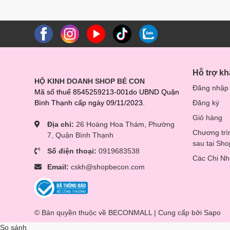
quá chặt, bé có thể cảm thấy nóng bức và khó thở. Vì vậ
yêu của mình để đảm bảo an toàn
Trong quá trình sử dụng, mẹ cần lưu ý địu cho bé chỉ đư
20kg. Mẹ cũng cần đảm bảo rằng bé đã cứng cáp đủ để ngồ
Hỗ trợ k
HỘ KINH DOANH SHOP BÉ CON
Đăng nhập
Mã số thuế 8545259213-001do UBND Quận
Bình Thạnh cấp ngày 09/11/2023.
Đăng ký
Giỏ hàng
Địa chỉ:
26 Hoàng Hoa Thám, Phường
Chương trì
7, Quận Bình Thạnh
sau tại Sh
Số điện thoại:
0919683538
Các Chi N
Email:
cskh@shopbecon.com
© Bản quyền thuộc về BECONMALL | Cung cấp bởi
Sapo
So sánh