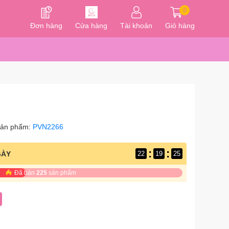
0
Đơn hàng
Cửa hàng
Tài khoản
Giỏ hàng
sản phẩm:
PVN2266
:
:
GÀY
22
19
24
Đã bán
225
sản phẩm