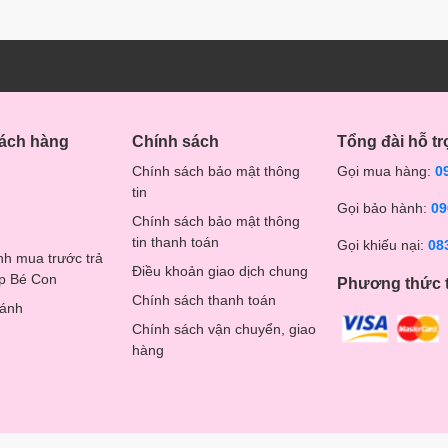
y, ba mẹ cần chú ý khi sử dụng
địu cao cấp Happy Walk
cho bé
ợc sử dụng từ 3 đến 36 tháng tuổi và trọng lượng bé không quá
i ở tư thế địu trên địu ngồi.
hách hàng
Chính sách
Tổng đài hỗ tr
Chính sách bảo mật thông
Gọi mua hàng:
0
tin
Gọi bảo hành:
09
Chính sách bảo mật thông
tin thanh toán
Gọi khiếu nại:
08
nh mua trước trả
Điều khoản giao dịch chung
op Bé Con
Phương thức 
Chính sách thanh toán
hánh
Chính sách vận chuyển, giao
hàng