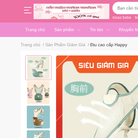
moaz bebe
ti
Trang chủ
Sản phẩm
Tin tức
Khuyến M
Trang chủ
/
Sản Phẩm Giảm Giá
/
Địu cao cấp Happy