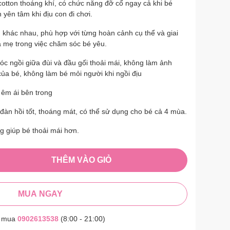
cotton thoáng khí, có chức năng đỡ cổ ngay cả khi bé
yên tâm khi địu con đi chơi.
 khác nhau, phù hợp với từng hoàn cảnh cụ thể và giai
ba mẹ trong việc chăm sóc bé yêu.
góc ngồi giữa đùi và đầu gối thoải mái, không làm ảnh
ủa bé, không làm bé mỏi người khi ngồi địu
m êm ái bên trong
đàn hồi tốt, thoáng mát, có thể sử dụng cho bé cả 4 mùa.
g giúp bé thoải mái hơn.
THÊM VÀO GIỎ
MUA NGAY
t mua
0902613538
(8:00 - 21:00)