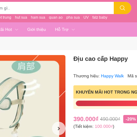
et trung
hut sua
ham sua
quan ao
pha sua
UV
fatz baby
ãi Hot
Giới thiệu
Hỗ Trợ
Địu cao cấp Happy
Thương hiệu:
Happy Walk
Mã 
KHUYẾN MÃI HOT TRONG N
390.000₫
490.000₫
-20%
(Tiết kiệm:
100.000₫
)