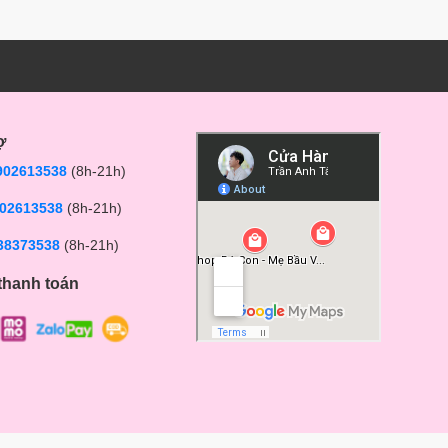
ợ
902613538
(8h-21h)
02613538
(8h-21h)
38373538
(8h-21h)
thanh toán