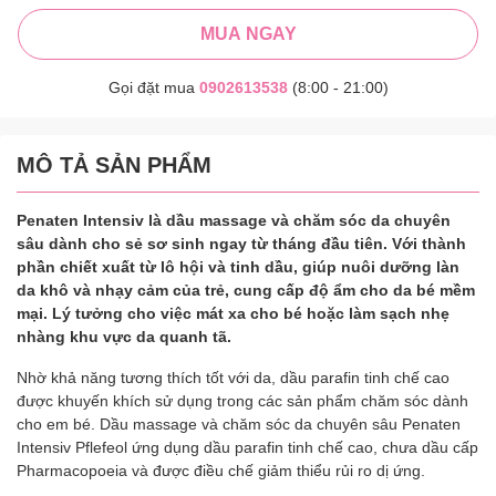
MUA NGAY
Gọi đặt mua
0902613538
(8:00 - 21:00)
MÔ TẢ SẢN PHẨM
Penaten Intensiv là dầu massage và chăm sóc da chuyên
sâu dành cho sẻ sơ sinh ngay từ tháng đầu tiên. Với thành
phần chiết xuất từ lô hội và tinh dầu, giúp nuôi dưỡng làn
da khô và nhạy cảm của trẻ, cung cấp độ ẩm cho da bé mềm
mại. Lý tưởng cho việc mát xa cho bé hoặc làm sạch nhẹ
nhàng khu vực da quanh tã.
Nhờ khả năng tương thích tốt với da, dầu parafin tinh chế cao
được khuyến khích sử dụng trong các sản phẩm chăm sóc dành
cho em bé. Dầu massage và chăm sóc da chuyên sâu Penaten
Intensiv Pflefeol ứng dụng dầu parafin tinh chế cao, chưa dầu cấp
Pharmacopoeia và được điều chế giảm thiểu rủi ro dị ứng.