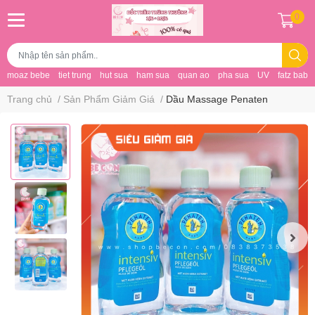
0
moaz bebe
tiet trung
hut sua
ham sua
quan ao
pha sua
UV
fatz baby
Trang chủ
/
Sản Phẩm Giảm Giá
/
Dầu Massage Penaten