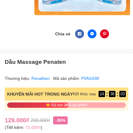
Chia sẻ
Dầu Massage Penaten
Thương hiệu:
Penathen
Mã sản phẩm:
PVN1690
:
:
Kết thúc sau
KHUYẾN MÃI HOT TRONG NGÀY
14
38
02
Đã bán
260
sản phẩm
129.000₫
200.000₫
-36%
(Tiết kiệm:
71.000₫
)