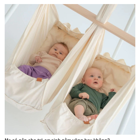
Đặc tính:
Là dầu dưỡng chăm sóc da chuyên sâu, dùng để mát xa là
làm sạch nhẹ nhàng khu vực tã.
Chứa độ ẩm gấp 10 lần so với các loại kem dưỡng da
Thành phần chiết xuất từ lô hội và tinh dầu giúp chăm sóc
làn da khô, cung cấp độ ẩm, làm mềm da
Dùng cho trẻ sơ sinh ngay từ tháng đầu tiên
Không nhờn, không khô rít
Đã được kiểm nghiệm da liễu về khả năng tương thích da
và phù hợp với cả người bị dị ứng
Thành phần: