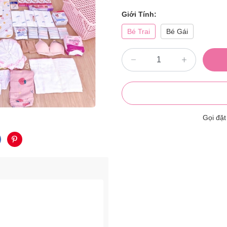
Giới Tính:
Bé Trai
Bé Gái
Gọi đặ