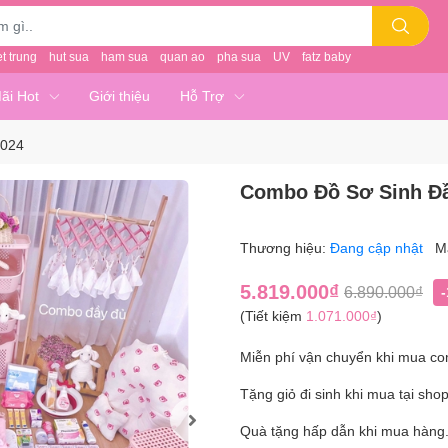
et trung
hut sua
ham sua
quan ao
pha sua
UV
fatz baby
ãi Hot
Giới thiệu
Hỗ Trợ
2024
Combo Đồ Sơ Sinh Đầ
Thương hiệu:
Đang cập nhật
M
5.819.000₫
6.890.000₫
(Tiết kiệm
1.071.000₫
)
Miễn phí vận chuyển khi mua com
Tặng giỏ đi sinh khi mua tại sho
Quà tặng hấp dẫn khi mua hàng