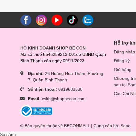
Hỗ trợ k
HỘ KINH DOANH SHOP BÉ CON
Đăng nhập
Mã số thuế 8545259213-001do UBND Quận
Bình Thạnh cấp ngày 09/11/2023.
Đăng ký
Giỏ hàng
Địa chỉ:
26 Hoàng Hoa Thám, Phường
Chương trì
7, Quận Bình Thạnh
sau tại Sh
Số điện thoại:
0919683538
Các Chi N
Email:
cskh@shopbecon.com
© Bản quyền thuộc về BECONMALL | Cung cấp bởi
Sapo
So sánh