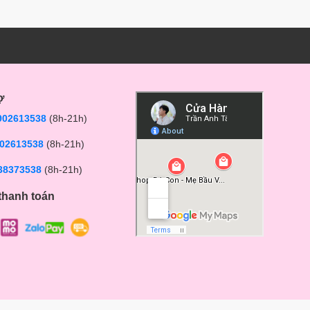
ợ
902613538
(8h-21h)
02613538
(8h-21h)
38373538
(8h-21h)
thanh toán