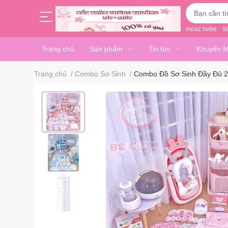
moaz bebe
ti
Trang chủ
Sản phẩm
Tin tức
Khuyến M
Trang chủ
/
Combo Sơ Sinh
/
Combo Đồ Sơ Sinh Đầy Đủ 