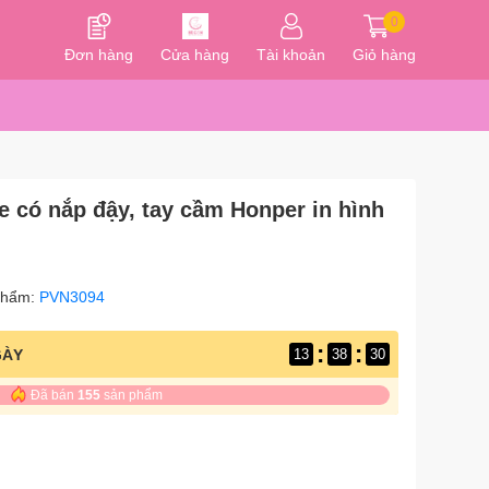
0
Đơn hàng
Cửa hàng
Tài khoản
Giỏ hàng
e có nắp đậy, tay cầm Honper in hình
phẩm:
PVN3094
:
:
GÀY
13
38
29
Đã bán
155
sản phẩm