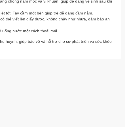
ăng chống nấm mốc và vi khuẩn, giúp dễ dàng vệ sinh sau khi
hiệt tốt. Tay cầm một bên giúp trẻ dễ dàng cầm nắm.
an có thể viết lên giấy được, không chảy như nhựa, đảm bảo an
rẻ uống nước một cách thoải mái.
ụ huynh, giúp bảo vệ và hỗ trợ cho sự phát triển và sức khỏe