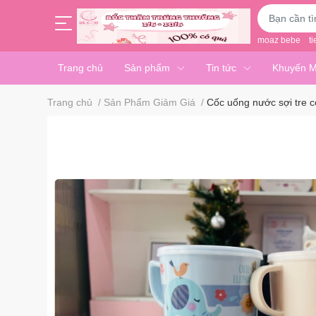
moaz bebe
ti
Trang chủ
Sản phẩm
Tin tức
Khuyến M
Trang chủ
/
Sản Phẩm Giảm Giá
/
Cốc uống nước sợi tre c