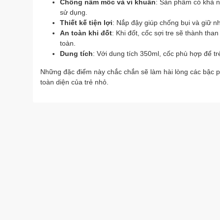
Chống nấm mốc và vi khuẩn
: Sản phẩm có khả n
sử dụng.
Thiết kế tiện lợi
: Nắp đậy giúp chống bụi và giữ n
An toàn khi đốt
: Khi đốt, cốc sợi tre sẽ thành th
toàn.
Dung tích
: Với dung tích 350ml, cốc phù hợp để t
Những đặc điểm này chắc chắn sẽ làm hài lòng các bậc ph
toàn diện của trẻ nhỏ.