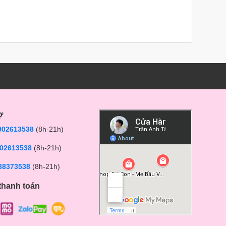
ợ
902613538
(8h-21h)
02613538
(8h-21h)
38373538
(8h-21h)
thanh toán