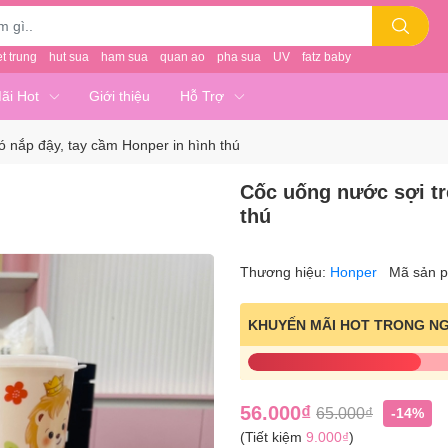
et trung
hut sua
ham sua
quan ao
pha sua
UV
fatz baby
ãi Hot
Giới thiệu
Hỗ Trợ
ó nắp đậy, tay cầm Honper in hình thú
Cốc uống nước sợi tr
thú
Thương hiệu:
Honper
Mã sản 
KHUYẾN MÃI HOT TRONG N
56.000₫
65.000₫
-14%
(Tiết kiệm
9.000₫
)