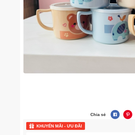
Chia sẻ
KHUYẾN MÃI - ƯU ĐÃI