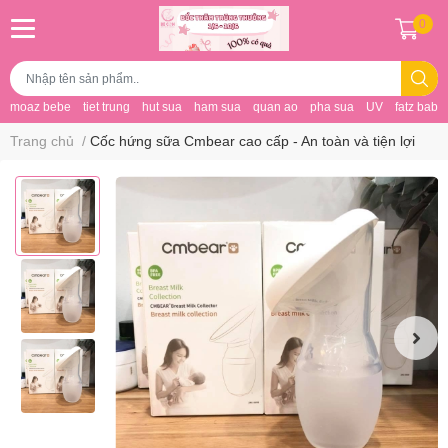
0
moaz bebe
tiet trung
hut sua
ham sua
quan ao
pha sua
UV
fatz baby
Trang chủ
/
Cốc hứng sữa Cmbear cao cấp - An toàn và tiện lợi