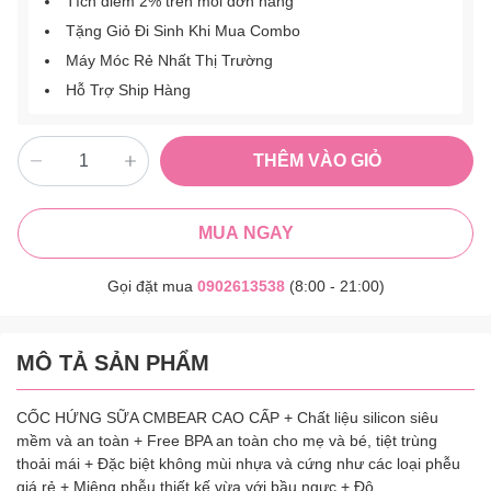
Tích điểm 2% trên mỗi đơn hàng
Tặng Giỏ Đi Sinh Khi Mua Combo
Máy Móc Rẻ Nhất Thị Trường
Hỗ Trợ Ship Hàng
THÊM VÀO GIỎ
MUA NGAY
Gọi đặt mua
0902613538
(8:00 - 21:00)
MÔ TẢ SẢN PHẨM
CỐC HỨNG SỮA CMBEAR CAO CẤP + Chất liệu silicon siêu
mềm và an toàn + Free BPA an toàn cho mẹ và bé, tiệt trùng
thoải mái + Đặc biệt không mùi nhựa và cứng như các loại phễu
giá rẻ + Miệng phễu thiết kế vừa với bầu ngực + Độ