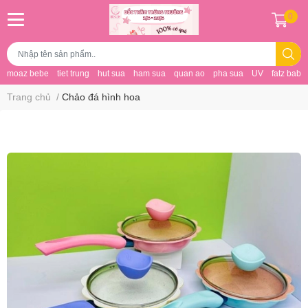
0
moaz bebe
tiet trung
hut sua
ham sua
quan ao
pha sua
UV
fatz baby
Trang chủ
/
Chảo đá hình hoa