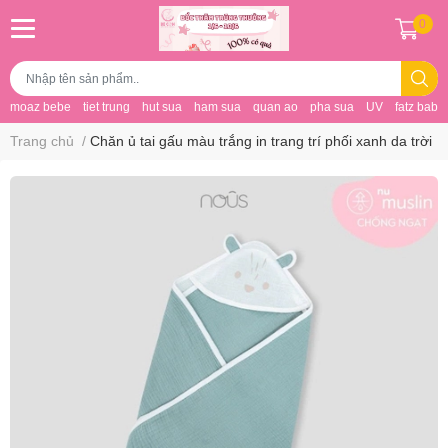
0
moaz bebe
tiet trung
hut sua
ham sua
quan ao
pha sua
UV
fatz baby
Trang chủ
/
Chăn ủ tai gấu màu trắng in trang trí phối xanh da trời