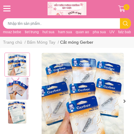
0
moaz bebe
tiet trung
hut sua
ham sua
quan ao
pha sua
UV
fatz baby
Trang chủ
/
Bấm Móng Tay
/
Cắt móng Gerber