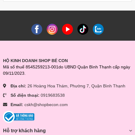
miếng vải sạch rịt vết thương trong ít phút đến khi máu ngừng
chảy.
HỘ KINH DOANH SHOP BÉ CON
Mã số thuế 8545259213-001do UBND Quận Bình Thạnh cấp ngày
09/11/2023.
Địa chỉ:
26 Hoàng Hoa Thám, Phường 7, Quận Bình Thạnh
Số điện thoại:
0919683538
Email:
cskh@shopbecon.com
Hỗ trợ khách hàng