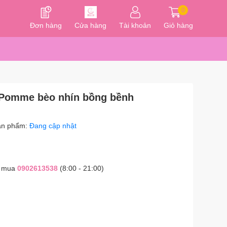
0
Đơn hàng
Cửa hàng
Tài khoản
Giỏ hàng
a Pomme bèo nhín bồng bềnh
ản phẩm:
Đang cập nhật
t mua
0902613538
(8:00 - 21:00)