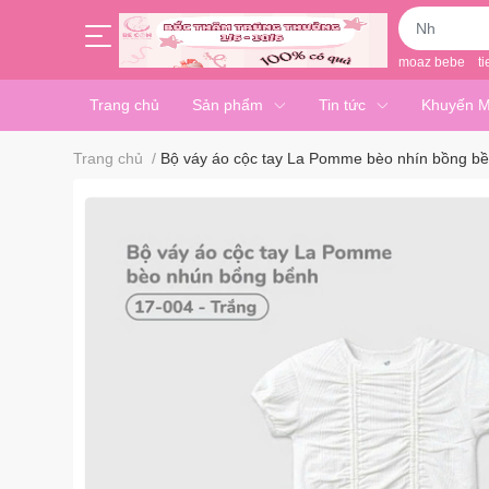
moaz bebe
ti
Trang chủ
Sản phẩm
Tin tức
Khuyến M
Trang chủ
/
Bộ váy áo cộc tay La Pomme bèo nhín bồng b