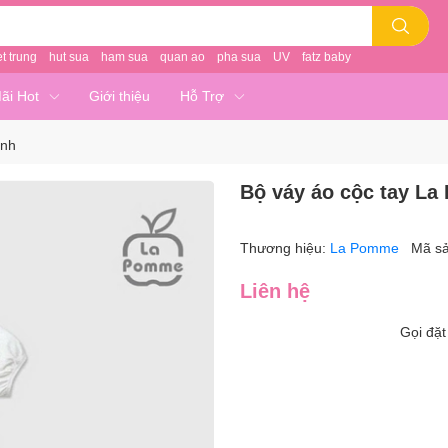
et trung
hut sua
ham sua
quan ao
pha sua
UV
fatz baby
ãi Hot
Giới thiệu
Hỗ Trợ
ềnh
Bộ váy áo cộc tay L
Thương hiệu:
La Pomme
Mã s
Liên hệ
Gọi đặ