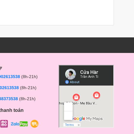
ợ
902613538
(8h-21h)
02613538
(8h-21h)
38373538
(8h-21h)
thanh toán