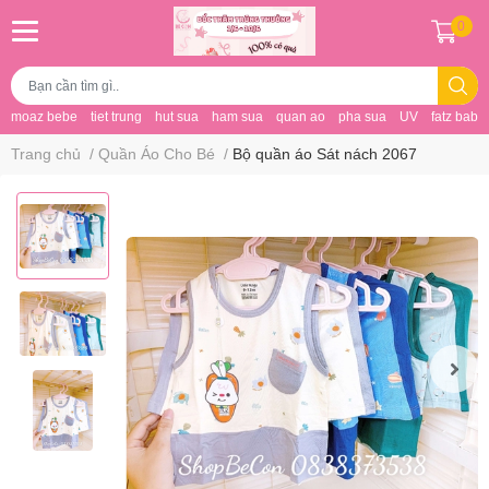
0
moaz bebe
tiet trung
hut sua
ham sua
quan ao
pha sua
UV
fatz baby
Trang chủ
/
Quần Áo Cho Bé
/
Bộ quần áo Sát nách 2067