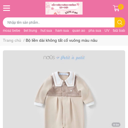
0
moaz bebe
tiet trung
hut sua
ham sua
quan ao
pha sua
UV
fatz baby
Trang chủ
/
Bộ liền dài không tất cổ vuông màu nâu