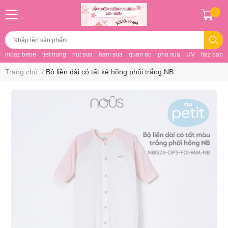
0
moaz bebe
tiet trung
hut sua
ham sua
quan ao
pha sua
UV
fatz baby
Trang chủ
/
Bộ liền dài có tất kẻ hồng phối trắng NB