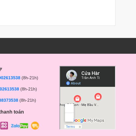
ợ
902613538
(8h-21h)
02613538
(8h-21h)
38373538
(8h-21h)
thanh toán