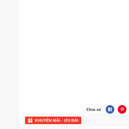
Chia sẻ
KHUYẾN MÃI - ƯU ĐÃI