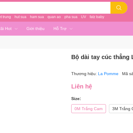
et trung
hut sua
ham sua
quan ao
pha sua
UV
fatz baby
ãi Hot
Giới thiệu
Hỗ Trợ
Bộ dài tay cúc thẳng
Thương hiệu:
La Pomme
Mã s
Liên hệ
Size:
0M Trắng Cam
3M Trắng