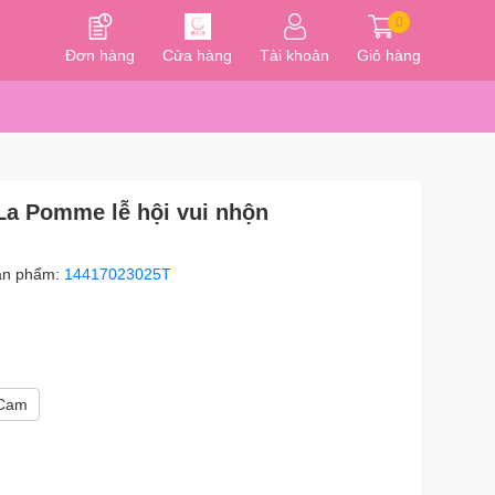
0
Đơn hàng
Cửa hàng
Tài khoản
Giỏ hàng
 La Pomme lễ hội vui nhộn
ản phẩm:
14417023025T
 Cam