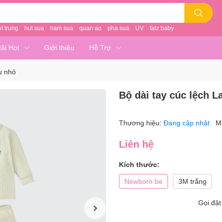
et trung
hut sua
ham sua
quan ao
pha sua
UV
fatz baby
ãi Hot
Giới thiệu
Hỗ Trợ
u nhỏ
Bộ dài tay cúc lệch 
Thương hiệu:
Đang cập nhật
M
Liên hệ
Kích thước:
Newborn be
3M trắng
Gọi đặ