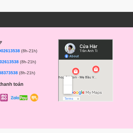
ợ
902613538
(8h-21h)
02613538
(8h-21h)
38373538
(8h-21h)
thanh toán