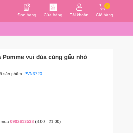
0
Đơn hàng
Cửa hàng
Tài khoản
Giỏ hàng
La Pomme vui đùa cùng gấu nhỏ
ã sản phẩm:
PVN3720
t mua
0902613538
(8:00 - 21:00)