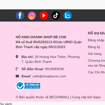
Hỗ trợ k
HỘ KINH DOANH SHOP BÉ CON
Đăng nhập
Mã số thuế 8545259213-001do UBND Quận
Bình Thạnh cấp ngày 09/11/2023.
Đăng ký
Giỏ hàng
Địa chỉ:
26 Hoàng Hoa Thám, Phường
Chương trì
7, Quận Bình Thạnh
sau tại Sh
Số điện thoại:
0919683538
Các Chi N
Email:
cskh@shopbecon.com
© Bản quyền thuộc về BECONMALL | Cung cấp bởi
Sapo
So sánh