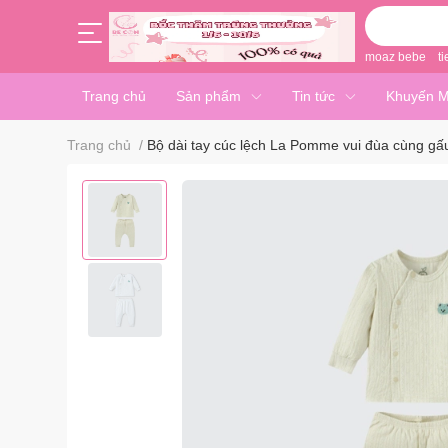
moaz bebe
ti
Trang chủ
Sản phẩm
Tin tức
Khuyến M
Trang chủ
/
Bộ dài tay cúc lệch La Pomme vui đùa cùng gấ