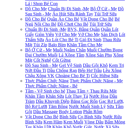
Lá | Shop Bé Con
Đồ Cho Mẹ
Chuẩn Bị Đi Sinh -Mẹ
Bộ Ở Cử - Mẹ
Đồ
Sau Sinh - Mẹ
Áo Hút Sữa Rảnh Tay
Túi Trữ Sữa
Đồ Cho Bé
Quần Áo Cho Bé
Vật Dụng Cho Bé
Bé
Ngủ
Nôi Cho Bé
Đồ Chơi Cho Bé
Túi Trữ Sữa
Chuẩn Bị Đi Sinh -Mẹ
BVS, Bằng Quần
Quần Lót
Giấy
Giòn Viên
Vớ Cho Mẹ
Vớ Cho Mẹ
Sản Dịch
Lót
Thấm Sữa
Áo Lót Cho Bé Ti
Giỏ Đi Sinh
Thau Rửa
Mặt
Túi Zíp
Balo Bỉm
Khăn Tắm Cho Mẹ
Bộ Ở Cử - Mẹ
Muối Ngâm Chân
Muối Chườm Bụng
Đai Chườm Muối
Lá Xông Tắm
Xông Sản Phụ
Xông
Mặt
Cốt Nghệ
Cốt Gừng
Đồ Sau Sinh - Mẹ
Gel Vệ Sinh
Dầu Gội Khô
Kem Trị
Nứt Đầu Ti
Dầu Chống Rạn
Bếp Hơ Trầu
Lều Xông
Chậu Xông VK
Choàng Cho Bé Ti
Cốc Hứng Sữa
Thực Phẩm Chức Năng
Thực Phẩm Chức Năng - Mẹ
Thực Phẩm Chức Năng - Bé
Tắm - Vệ Sinh cho bé
Thau Tắm + Thau Rửa Mặt
Khăn Tắm
Khăn Sữa
Lót Thay Tả
Nước Hoa
Dầu
Tràm
Dầu Khuynh Diệp
Băng Gạc Rốn
Gạc Rơ Lưỡi,
Bộ Rơ Lưỡi
Tăm Bông
Nước Muối Sinh Lý
Sữa Tắm
Gội
Dầu Massage
Body Lotion
Phấn Rôm
Vật Dụng Cho Bé
Bình Sữa
Cọ Bình Sữa
Nước Rửa
Bình Sữa
Kem Hăm
Kem Muỗi
Vòng Dâu
Bấm Móng
Tay
Khăn Ướt
Khăn Khô
Nước Giặt, Nước Xã
Sữa