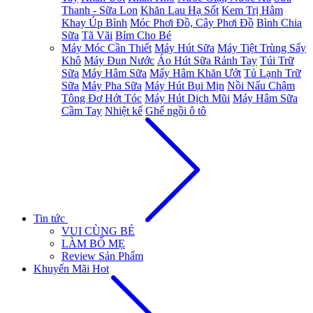
Thanh - Sữa Lon
Khăn Lau Hạ Sốt
Kem Trị Hâm
Khay Úp Bình
Móc Phơi Đồ, Cây Phơi Đồ
Bình Chia
Sữa
Tã Vãi
Bỉm Cho Bé
Máy Móc Cần Thiết
Máy Hút Sữa
Máy Tiệt Trùng Sấy
Khô
Máy Đun Nước
Áo Hút Sữa Rảnh Tay
Túi Trữ
Sữa
Máy Hâm Sữa
Mấy Hâm Khăn Ướt
Tủ Lạnh Trữ
Sữa
Máy Pha Sữa
Máy Hút Bụi Mịn
Nồi Nấu Chậm
Tông Đơ Hớt Tóc
Máy Hút Dịch Mũi
Máy Hâm Sữa
Cầm Tay
Nhiệt kế
Ghế ngồi ô tô
Tin tức
VUI CÙNG BÉ
LÀM BỐ MẸ
Review Sản Phẩm
Khuyến Mãi Hot