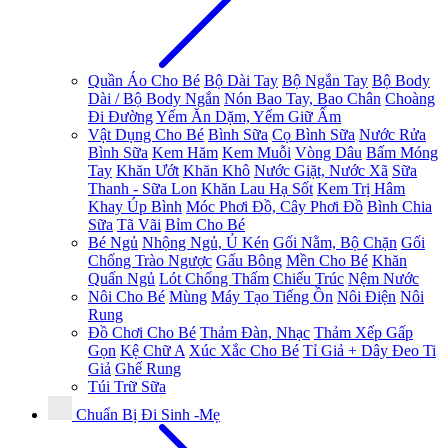
Quần Áo Cho Bé
Bộ Dài Tay
Bộ Ngắn Tay
Bộ Body
Dài / Bộ Body Ngắn
Nón Bao Tay, Bao Chân
Choàng
Đi Đường
Yếm Ăn Dặm, Yếm Giữ Ấm
Vật Dụng Cho Bé
Bình Sữa
Cọ Bình Sữa
Nước Rửa
Bình Sữa
Kem Hăm
Kem Muỗi
Vòng Dâu
Bấm Móng
Tay
Khăn Ướt
Khăn Khô
Nước Giặt, Nước Xã
Sữa
Thanh - Sữa Lon
Khăn Lau Hạ Sốt
Kem Trị Hâm
Khay Úp Bình
Móc Phơi Đồ, Cây Phơi Đồ
Bình Chia
Sữa
Tã Vãi
Bỉm Cho Bé
Bé Ngủ
Nhộng Ngủ, Ủ Kén
Gối Nằm, Bộ Chặn
Gối
Chống Trào Ngược
Gấu Bông
Mền Cho Bé
Khăn
Quấn Ngủ
Lót Chống Thấm
Chiếu Trúc
Nệm Nước
Nôi Cho Bé
Mùng
Máy Tạo Tiếng Ồn
Nôi Điện
Nôi
Rung
Đồ Chơi Cho Bé
Thảm Đàn, Nhạc
Thảm Xếp Gấp
Gọn
Kệ Chữ A
Xúc Xắc Cho Bé
Tỉ Giả + Dây Đeo Ti
Giả
Ghế Rung
Túi Trữ Sữa
Chuẩn Bị Đi Sinh -Mẹ