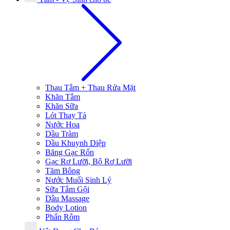
Thau Tắm + Thau Rửa Mặt
Khăn Tắm
Khăn Sữa
Lót Thay Tả
Nước Hoa
Dầu Tràm
Dầu Khuynh Diệp
Băng Gạc Rốn
Gạc Rơ Lưỡi, Bộ Rơ Lưỡi
Tăm Bông
Nước Muối Sinh Lý
Sữa Tắm Gội
Dầu Massage
Body Lotion
Phấn Rôm