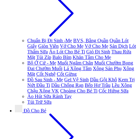
Chuẩn Bị Đi Sinh -Mẹ
BVS, Bằng Quần
Quần Lót
Giấy
Giòn Viên
Vớ Cho Mẹ
Vớ Cho Mẹ
Sản Dịch
Lót
Thấm Sữa
Áo Lót Cho Bé Ti
Giỏ Đi Sinh
Thau Rửa
Mặt
Túi Zíp
Balo Bỉm
Khăn Tắm Cho Mẹ
Bộ Ở Cử - Mẹ
Muối Ngâm Chân
Muối Chườm Bụng
Đai Chườm Muối
Lá Xông Tắm
Xông Sản Phụ
Xông
Mặt
Cốt Nghệ
Cốt Gừng
Đồ Sau Sinh - Mẹ
Gel Vệ Sinh
Dầu Gội Khô
Kem Trị
Nứt Đầu Ti
Dầu Chống Rạn
Bếp Hơ Trầu
Lều Xông
Chậu Xông VK
Choàng Cho Bé Ti
Cốc Hứng Sữa
Áo Hút Sữa Rảnh Tay
Túi Trữ Sữa
Đồ Cho Bé