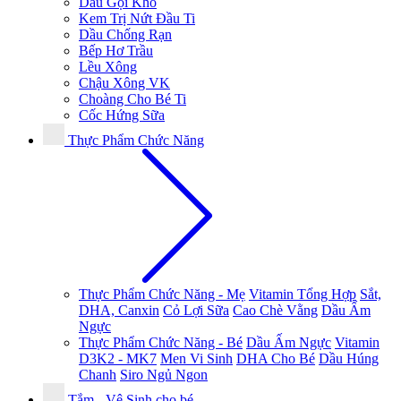
Dầu Gội Khô
Kem Trị Nứt Đầu Ti
Dầu Chống Rạn
Bếp Hơ Trầu
Lều Xông
Chậu Xông VK
Choàng Cho Bé Ti
Cốc Hứng Sữa
Thực Phẩm Chức Năng
Thực Phẩm Chức Năng - Mẹ
Vitamin Tổng Hợp
Sắt,
DHA, Canxin
Cỏ Lợi Sữa
Cao Chè Vằng
Dầu Ấm
Ngực
Thực Phẩm Chức Năng - Bé
Dầu Ấm Ngực
Vitamin
D3K2 - MK7
Men Vi Sinh
DHA Cho Bé
Dầu Húng
Chanh
Siro Ngủ Ngon
Tắm - Vệ Sinh cho bé