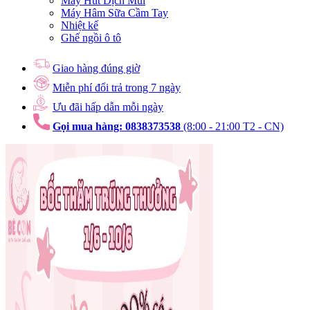
Máy Hút Dịch Mũi
Máy Hâm Sữa Cầm Tay
Nhiệt kế
Ghế ngồi ô tô
Giao hàng đúng giờ
Miễn phí đổi trả trong 7 ngày
Ưu đãi hấp dẫn mỗi ngày
Gọi mua hàng: 0838373538
(8:00 - 21:00 T2 - CN)