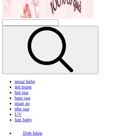
moaz bebe
tiet trung
hut sua
ham sua
quan ao
pha sua
UV
fatz baby
Đơn hàng