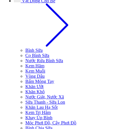
Vật Dụng Cho Bé
Bình Sữa
Cọ Bình Sữa
Nước Rửa Bình Sữa
Kem Hăm
Kem Muỗi
Vòng Dâu
Bấm Móng Tay
Khăn Ướt
Khăn Khô
Nước Giặt, Nước Xã
Sữa Thanh - Sữa Lon
Khăn Lau Hạ Sốt
Kem Trị Hâm
Khay Úp Bình
Móc Phơi Đồ, Cây Phơi Đồ
Bình Chia Sữa