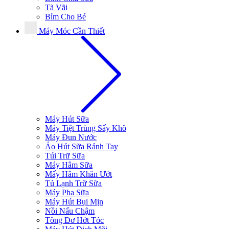
Tã Vãi
Bỉm Cho Bé
Máy Móc Cần Thiết
Máy Hút Sữa
Máy Tiệt Trùng Sấy Khô
Máy Đun Nước
Áo Hút Sữa Rảnh Tay
Túi Trữ Sữa
Máy Hâm Sữa
Mấy Hâm Khăn Ướt
Tủ Lạnh Trữ Sữa
Máy Pha Sữa
Máy Hút Bụi Mịn
Nồi Nấu Chậm
Tông Đơ Hớt Tóc