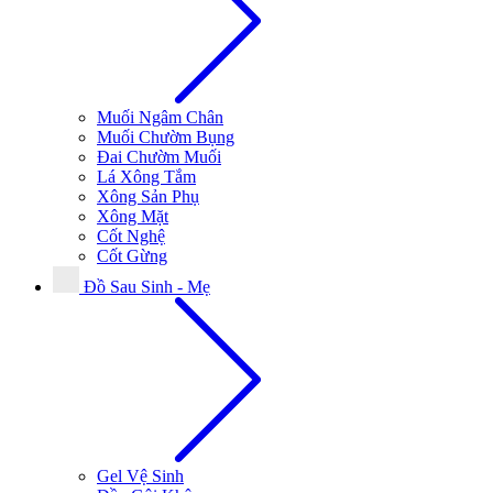
Muối Ngâm Chân
Muối Chườm Bụng
Đai Chườm Muối
Lá Xông Tắm
Xông Sản Phụ
Xông Mặt
Cốt Nghệ
Cốt Gừng
Đồ Sau Sinh - Mẹ
Gel Vệ Sinh