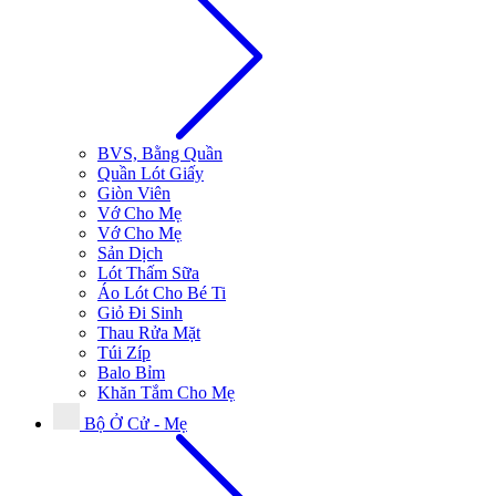
BVS, Bằng Quần
Quần Lót Giấy
Giòn Viên
Vớ Cho Mẹ
Vớ Cho Mẹ
Sản Dịch
Lót Thấm Sữa
Áo Lót Cho Bé Ti
Giỏ Đi Sinh
Thau Rửa Mặt
Túi Zíp
Balo Bỉm
Khăn Tắm Cho Mẹ
Bộ Ở Cử - Mẹ