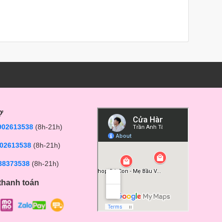
ợ
902613538
(8h-21h)
02613538
(8h-21h)
38373538
(8h-21h)
thanh toán