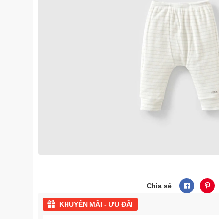
Chia sẻ
KHUYẾN MÃI - ƯU ĐÃI