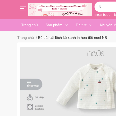
moaz bebe
ti
Trang chủ
Sản phẩm
Tin tức
Khuyến M
Trang chủ
/
Bộ dài cài lệch kẻ xanh in hoạ tiết noel NB