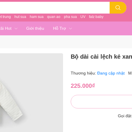
et trung
hut sua
ham sua
quan ao
pha sua
UV
fatz baby
ãi Hot
Giới thiệu
Hỗ Trợ
Bộ dài cài lệch kẻ xan
Thương hiệu:
Đang cập nhật
M
225.000₫
Gọi đặ