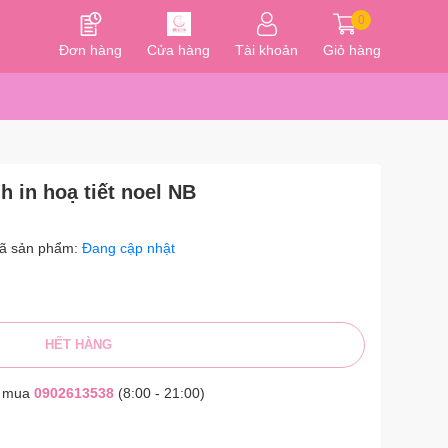
0
Đơn hàng
Cửa hàng
Tài khoản
Giỏ hàng
h in hoạ tiết noel NB
ã sản phẩm:
Đang cập nhật
HẾT HÀNG
t mua
0902613538
(8:00 - 21:00)