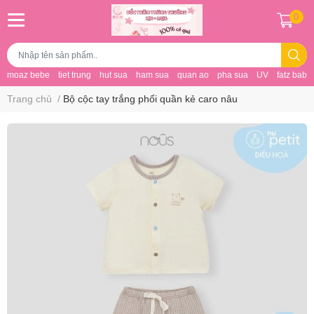
0
moaz bebe
tiet trung
hut sua
ham sua
quan ao
pha sua
UV
fatz baby
Trang chủ
/
Bộ cộc tay trắng phối quần kẻ caro nâu