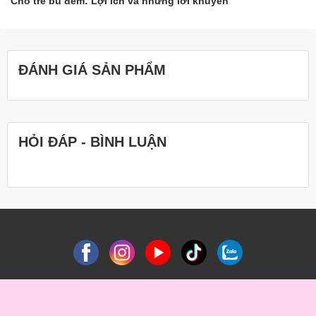
Cho trẻ bú đêm: Lợi ích và những lời khuyên
ĐÁNH GIÁ SẢN PHẨM
HỎI ĐÁP - BÌNH LUẬN