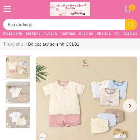
0
moaz bebe
tiet trung
hut sua
ham sua
quan ao
pha sua
UV
fatz baby
Trang chủ
/
Bộ cộc tay sơ sinh CCL01