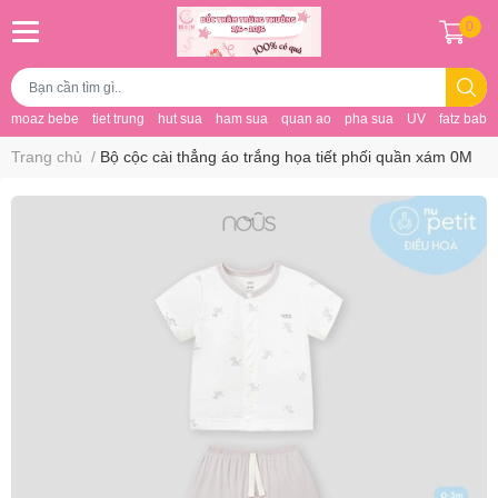
0
moaz bebe
tiet trung
hut sua
ham sua
quan ao
pha sua
UV
fatz baby
Trang chủ
/
Bộ cộc cài thẳng áo trắng họa tiết phối quần xám 0M