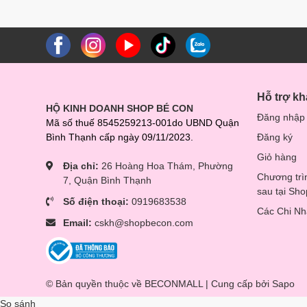
Hỗ trợ k
HỘ KINH DOANH SHOP BÉ CON
Đăng nhập
Mã số thuế 8545259213-001do UBND Quận
Bình Thạnh cấp ngày 09/11/2023.
Đăng ký
Giỏ hàng
Địa chỉ:
26 Hoàng Hoa Thám, Phường
Chương trì
7, Quận Bình Thạnh
sau tại Sh
Số điện thoại:
0919683538
Các Chi N
Email:
cskh@shopbecon.com
© Bản quyền thuộc về BECONMALL | Cung cấp bởi
Sapo
So sánh