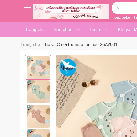
moaz bebe
ti
Trang chủ
Sản phẩm
Tin tức
Khuyến M
Trang chủ
/
Bộ CLC sợi tre màu tai mèo 26AV031