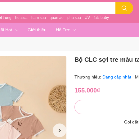
et trung
hut sua
ham sua
quan ao
pha sua
UV
fatz baby
ãi Hot
Giới thiệu
Hỗ Trợ
Bộ CLC sợi tre màu t
Thương hiệu:
Đang cập nhật
M
155.000₫
Gọi đặ