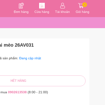
0
Đơn hàng
Cửa hàng
Tài khoản
Giỏ hàng
ai mèo 26AV031
ã sản phẩm:
Đang cập nhật
HẾT HÀNG
t mua
0902613538
(8:00 - 21:00)