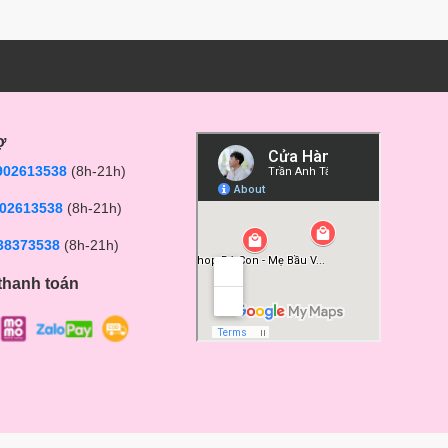
ợ
902613538
(8h-21h)
02613538
(8h-21h)
38373538
(8h-21h)
thanh toán